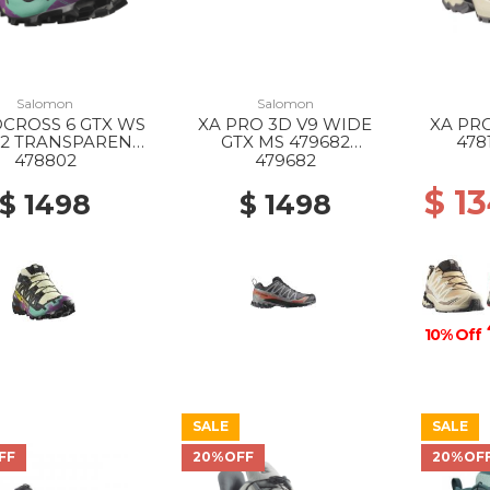
Salomon
Salomon
CROSS 6 GTX WS
XA PRO 3D V9 WIDE
XA PRO
02 TRANSPARENT
GTX MS 479682
478
BK/WATERFALL
TURBULENCE/BLACK/B
478802
479682
URNT OCHRE
$ 1
$ 1498
$ 1498
10% Off
SALE
SALE
FF
20%OFF
20%OF