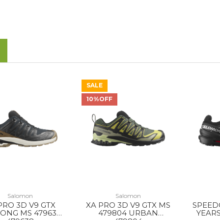
SALE
10%OFF
Salomon
Salomon
PRO 3D V9 GTX
XA PRO 3D V9 GTX MS
SPEEDC
LONG MS 479638
479804 URBAN
YEARS