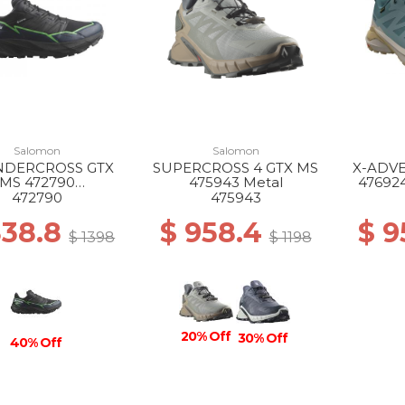
Salomon
Salomon
DERCROSS GTX
SUPERCROSS 4 GTX MS
X-ADV
MS 472790
475943 Metal
476924
LACK/GREEN
472790
475943
ECKO/BLACK
838.8
$ 958.4
$ 9
$ 1398
$ 1198
20% Off
30% Off
40% Off