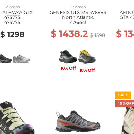
Salomon
Salomon
10% Off
10% Off
-PATHWAY GTX
GENESIS GTX MS 476883
AERO 
475775
North Atlantic
GTX 4
CK/BLACK/FTW
I
475775
476883
SILVER
A
$ 1438.2
$ 1
$ 1298
$ 1598
10% Off
10% Off
SALE
10%OF