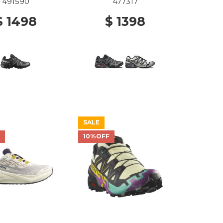
LACK/FTW
BLACK/ASPHALT/FLAM
491590
477317
LVER/BLACK
E SCARLET
$ 1498
$ 1398
SALE
F
10%OFF