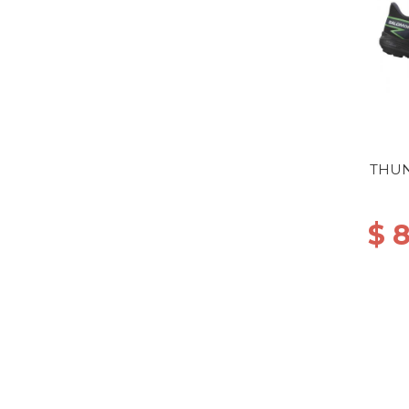
THUN
B
G
$ 