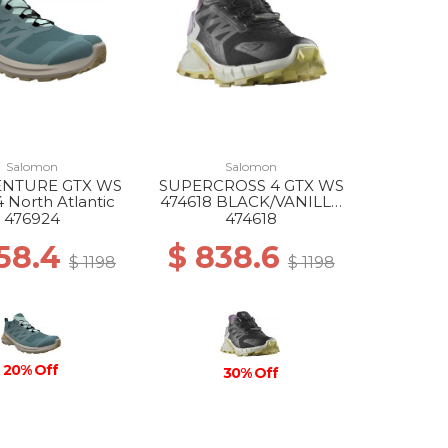
Salomon
Salomon
ENTURE GTX WS
SUPERCROSS 4 GTX WS
 North Atlantic
474618 BLACK/VANILLA
ICE/ORCHID PET
476924
474618
58.4
$ 838.6
$ 1198
$ 1198
20% Off
30% Off