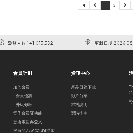
1
2
瀏覽人數 141,013,502
更新日期 2026.08
會員計劃
資訊中心
加入會員
產品目錄下載
T
O
- 會員優惠
影片分享
野
- 升級條款
材料說明
電子會員証功能
選購指南
更換電話再登入
會員My Account功能