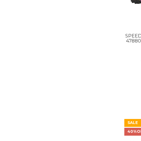
SPEED
4788
YL/
SALE
40%O