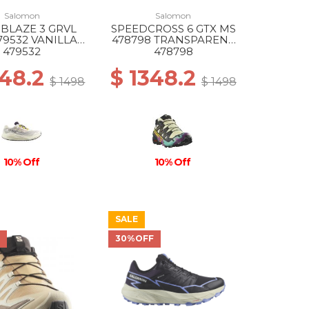
Salomon
Salomon
BLAZE 3 GRVL
SPEEDCROSS 6 GTX MS
79532 VANILLA
478798 TRANSPARENT
CE/ASTRAL
YL/BK/WATERFALL
479532
478798
URA/LEMO
348.2
$ 1348.2
$ 1498
$ 1498
10% Off
10% Off
SALE
F
30%OFF