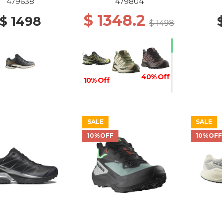
BK/COYOTE
CHIC/BLACK/CRESS
B
479638
479804
N/VANILLA ICE
GREEN
SI
$ 1348.2
$ 1498
$ 1498
40% Off
10% Off
SALE
SALE
50% Off
50% Off
40% Off
10%OFF
10%OF
30% Off
40% Off
50% Off