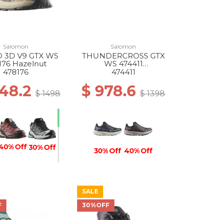
Salomon
Salomon
 3D V9 GTX WS
THUNDERCROSS GTX
176 Hazelnut
WS 474411
BLACK/NIGHTSHADE/H
478176
474411
YDRANGEA
348.2
$ 978.6
$ 1498
$ 1398
40% Off
30% Off
30% Off
40% Off
SALE
F
30%OFF