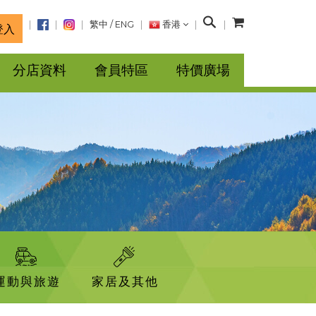
搜
繁中
/
ENG
香港
登入
尋
分店資料
會員特區
特價廣場
運動與旅遊
家居及其他