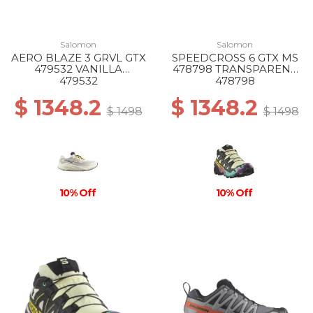
Salomon
Salomon
AERO BLAZE 3 GRVL GTX
SPEEDCROSS 6 GTX MS
479532 VANILLA
478798 TRANSPARENT
ICE/ASTRAL AURA/LEMO
YL/BK/WATERFALL
479532
478798
$ 1348.2
$ 1348.2
$ 1498
$ 1498
10% Off
10% Off