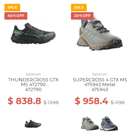
SALE
SALE
40%OFF
20%OFF
Salomon
Salomon
THUNDERCROSS GTX
SUPERCROSS 4 GTX MS
MS 472790
475943 Metal
BLACK/GREEN
472790
475943
GECKO/BLACK
$ 838.8
$ 958.4
$ 1398
$ 1198