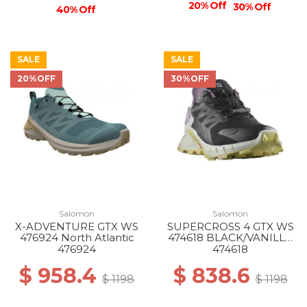
20% Off
30% Off
40% Off
SALE
SALE
20%OFF
30%OFF
Salomon
Salomon
X-ADVENTURE GTX WS
SUPERCROSS 4 GTX WS
476924 North Atlantic
474618 BLACK/VANILLA
ICE/ORCHID PET
476924
474618
$ 958.4
$ 838.6
$ 1198
$ 1198