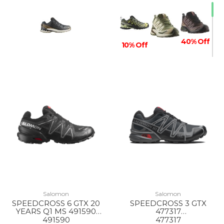
40% Off
10% Off
50% Off
50% Off
40% Off
30% Off
40% Off
50% Off
Salomon
Salomon
10% Off
SPEEDCROSS 6 GTX 20
SPEEDCROSS 3 GTX
10% Off
YEARS Q1 MS 491590
477317
BLACK/FTW
BLACK/ASPHALT/FLAME
491590
477317