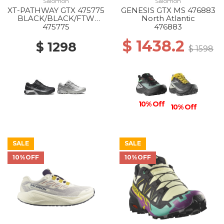
Salomon
Salomon
XT-PATHWAY GTX 475775
GENESIS GTX MS 476883
BLACK/BLACK/FTW
North Atlantic
SILVER
475775
476883
$ 1438.2
$ 1298
$ 1598
10% Off
10% Off
SALE
SALE
10%OFF
10%OFF