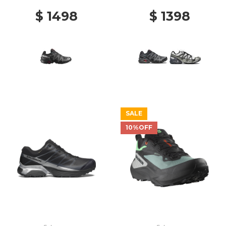
SILVER/BLACK
SCARLET
$ 1498
$ 1398
SALE
10%OFF