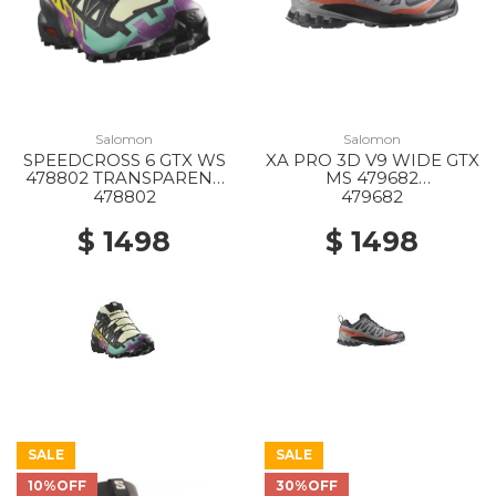
Salomon
Salomon
SPEEDCROSS 6 GTX WS
XA PRO 3D V9 WIDE GTX
478802 TRANSPARENT
MS 479682
YL/BK/WATERFALL
TURBULENCE/BLACK/B
478802
479682
URNT OCHRE
$ 1498
$ 1498
SALE
SALE
10%OFF
30%OFF