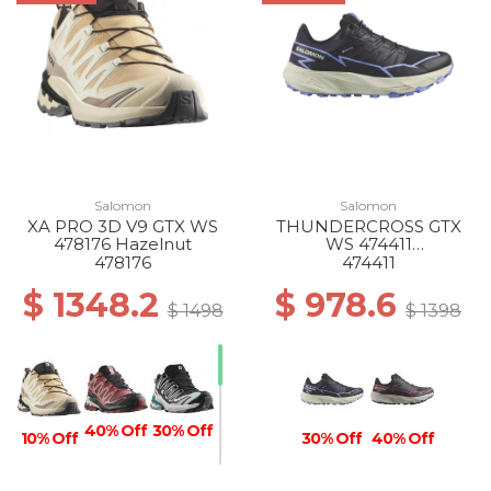
Salomon
Salomon
XA PRO 3D V9 GTX WS
THUNDERCROSS GTX
478176 Hazelnut
WS 474411
BLACK/NIGHTSHADE/HY
478176
474411
DRANGEA
$ 1348.2
$ 978.6
$ 1498
$ 1398
40% Off
30% Off
10% Off
30% Off
40% Off