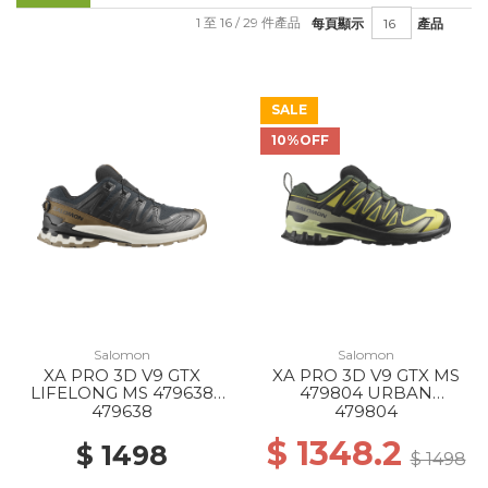
1 至 16 / 29 件產品
每頁顯示
產品
SALE
10%OFF
Salomon
Salomon
XA PRO 3D V9 GTX
XA PRO 3D V9 GTX MS
LIFELONG MS 479638
479804 URBAN
BK/COYOTE
CHIC/BLACK/CRESS
479638
479804
BROWN/VANILLA ICE
GREEN
$ 1348.2
$ 1498
$ 1498