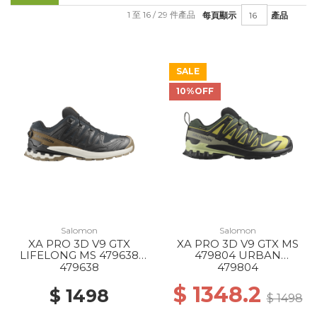
1 至 16 / 29 件產品
每頁顯示
產品
SALE
10%OFF
Salomon
Salomon
XA PRO 3D V9 GTX
XA PRO 3D V9 GTX MS
LIFELONG MS 479638
479804 URBAN
BK/COYOTE
CHIC/BLACK/CRESS
479638
479804
BROWN/VANILLA ICE
GREEN
$ 1348.2
$ 1498
$ 1498