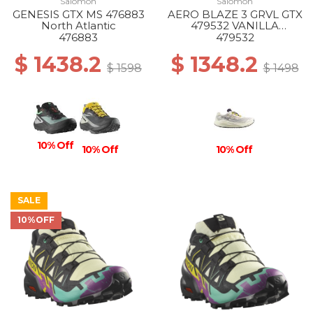
Salomon
Salomon
GENESIS GTX MS 476883
AERO BLAZE 3 GRVL GTX
North Atlantic
479532 VANILLA
ICE/ASTRAL AURA/LEMO
476883
479532
$ 1438.2
$ 1348.2
$ 1598
$ 1498
10% Off
10% Off
10% Off
SALE
10%OFF