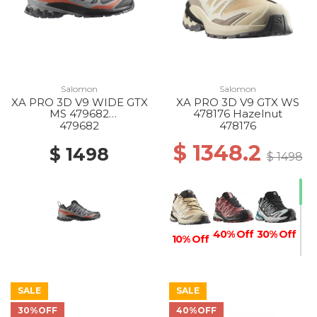
Salomon
Salomon
XA PRO 3D V9 WIDE GTX
XA PRO 3D V9 GTX WS
MS 479682
478176 Hazelnut
TURBULENCE/BLACK/B
479682
478176
URNT OCHRE
$ 1348.2
$ 1498
$ 1498
40% Off
30% Off
10% Off
SALE
SALE
30%OFF
40%OFF