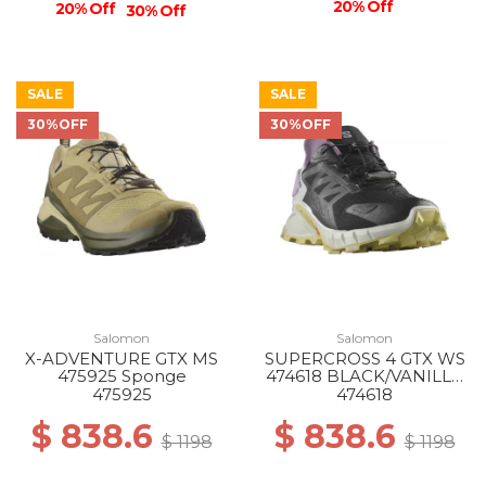
20% Off
20% Off
30% Off
SALE
SALE
30%OFF
30%OFF
Salomon
Salomon
X-ADVENTURE GTX MS
SUPERCROSS 4 GTX WS
475925 Sponge
474618 BLACK/VANILLA
ICE/ORCHID PET
475925
474618
$ 838.6
$ 838.6
$ 1198
$ 1198