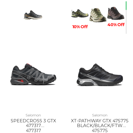
40% Off
10% Off
50% Off
50% Off
40% Off
10% Off
50% Off
10% Off
Salomon
Salomon
SPEEDCROSS 3 GTX
XT-PATHWAY GTX 475775
477317
BLACK/BLACK/FTW
BLACK/ASPHALT/FLAME
SILVER
477317
475775