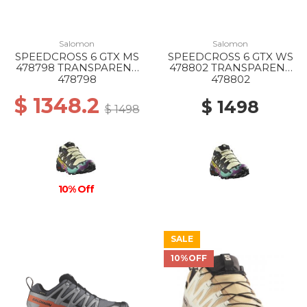
Salomon
Salomon
SPEEDCROSS 6 GTX MS
SPEEDCROSS 6 GTX WS
478798 TRANSPARENT
478802 TRANSPARENT
YL/BK/WATERFALL
YL/BK/WATERFALL
478798
478802
$ 1348.2
$ 1498
$ 1498
10% Off
SALE
10%OFF