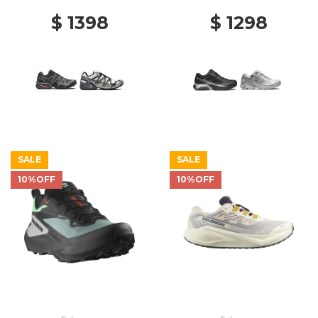
SCARLET
$ 1398
$ 1298
SALE
SALE
10%OFF
10%OFF