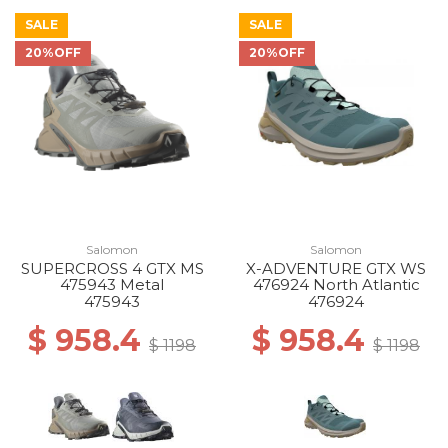
SALE
SALE
20%OFF
20%OFF
Salomon
Salomon
SUPERCROSS 4 GTX MS
X-ADVENTURE GTX WS
475943 Metal
476924 North Atlantic
475943
476924
$ 958.4
$ 958.4
$ 1198
$ 1198