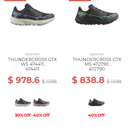
Salomon
Salomon
THUNDERCROSS GTX
THUNDERCROSS GTX
WS 474411
MS 472790
BLACK/NIGHTSHADE/HY
BLACK/GREEN
474411
472790
DRANGEA
GECKO/BLACK
$ 978.6
$ 838.8
$ 1398
$ 1398
30% Off
40% Off
40% Off