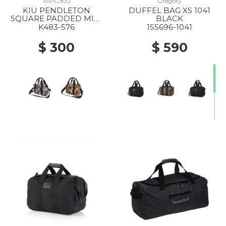
WPC/KIU
Gregory
KIU PENDLETON
DUFFEL BAG XS 1041
SQUARE PADDED MINI
BLACK
BOSTON BAG 576
K483-576
155696-1041
HARDING NAVY
$ 300
$ 590
20% Off