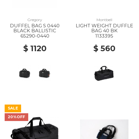
Gregory
Montbell
DUFFEL BAG S 0440
LIGHT WEIGHT DUFFLE
BLACK BALLISTIC
BAG 40 BK
65290-0440
1133395
$ 1120
$ 560
SALE
20%OFF