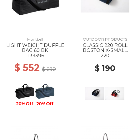
Montbell
OUTDOOR PRODUCTS
LIGHT WEIGHT DUFFLE
CLASSIC 220 ROLL
BAG 60 BK
BOSTON X-SMALL
SOLID NAVY
1133396
220
$ 552
$ 190
$ 690
20% Off
20% Off