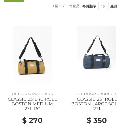
1 至 12 / 12 件產品
每頁顯示
產品
OUTDOOR PRODUCTS
OUTDOOR PRODUCTS
CLASSIC 231LRG ROLL
CLASSIC 231 ROLL
BOSTON MEDIUM
BOSTON LARGE SOLID
SOLID BEIGE
NAVY
231LRG
231
$ 270
$ 350