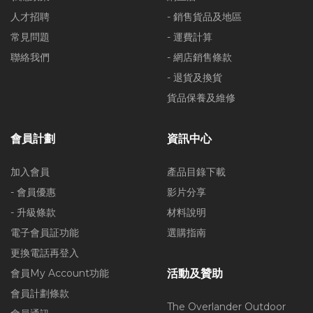
人才招聘
- 銷售貨品及地區
常見問題
- 運費計算
聯絡我們
- 網店銷售條款
- 退貨及換貨
貨品保養及維修
會員計劃
資訊中心
加入會員
產品目錄下載
- 會員優惠
影片分享
- 升級條款
材料說明
電子會員証功能
選購指南
更換電話再登入
會員My Account功能
活動及贊助
會員計劃條款
The Overlander Outdoor