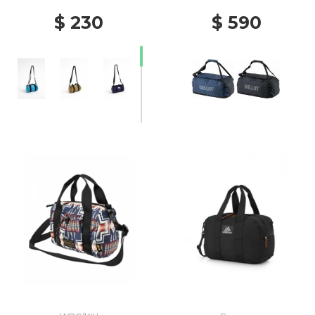
$ 230
$ 590