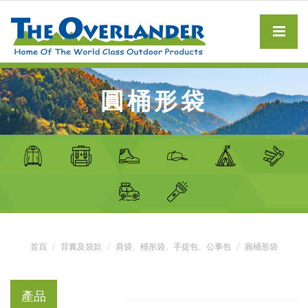
圓桶形袋
首頁
背囊及袋款
肩袋、桶形袋、手提包、公事包
圓桶形袋
產品