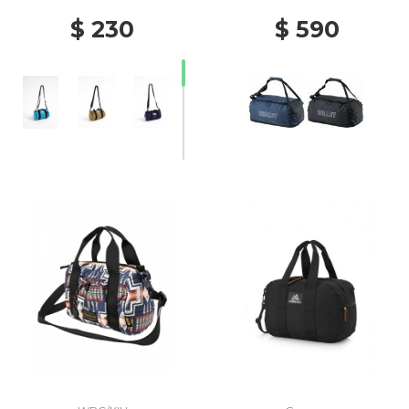
$ 230
$ 590