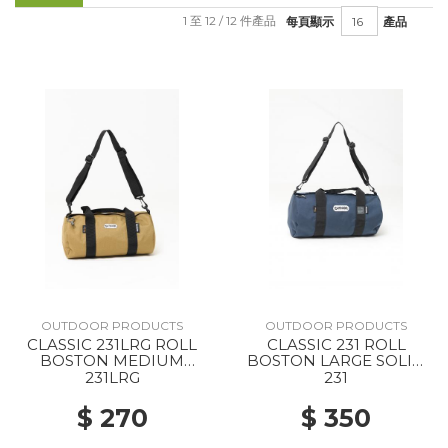
1 至 12 / 12 件產品
每頁顯示
產品
OUTDOOR PRODUCTS
OUTDOOR PRODUCTS
CLASSIC 231LRG ROLL
CLASSIC 231 ROLL
BOSTON MEDIUM
BOSTON LARGE SOLID
SOLID BEIGE
NAVY
231LRG
231
$ 270
$ 350