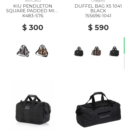
WPC/KIU
Gregory
KIU PENDLETON
DUFFEL BAG XS 1041
SQUARE PADDED MINI
BLACK
BOSTON BAG 576
K483-576
155696-1041
HARDING NAVY
$ 300
$ 590
20% Off