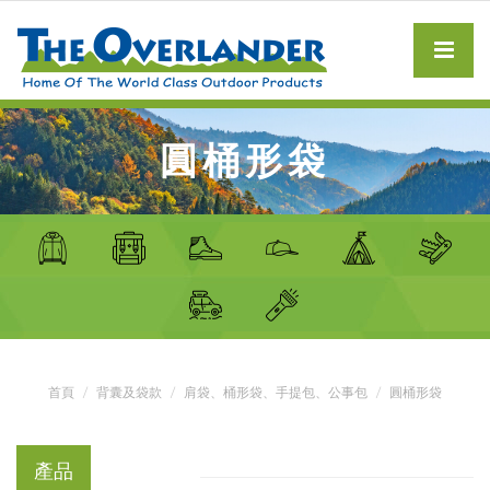
圓桶形袋
首頁
背囊及袋款
肩袋、桶形袋、手提包、公事包
圓桶形袋
產品