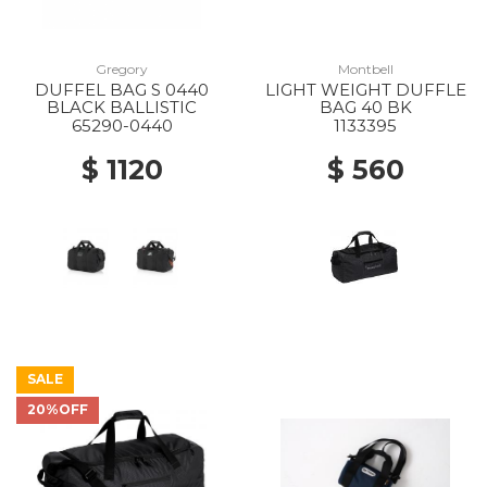
Gregory
Montbell
DUFFEL BAG S 0440
LIGHT WEIGHT DUFFLE
BLACK BALLISTIC
BAG 40 BK
65290-0440
1133395
$ 1120
$ 560
SALE
20%OFF