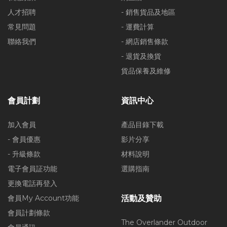
人才招聘
- 銷售貨品及地區
常見問題
- 運費計算
聯絡我們
- 網店銷售條款
- 退貨及換貨
貨品保養及維修
會員計劃
資訊中心
加入會員
產品目錄下載
- 會員優惠
影片分享
- 升級條款
材料說明
電子會員証功能
選購指南
更換電話再登入
會員My Account功能
活動及贊助
會員計劃條款
The Overlander Outdoor