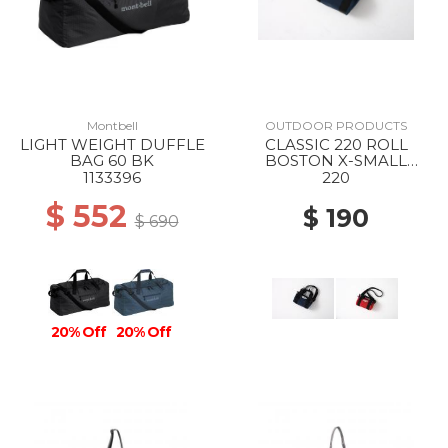
Montbell
OUTDOOR PRODUCTS
LIGHT WEIGHT DUFFLE
CLASSIC 220 ROLL
BAG 60 BK
BOSTON X-SMALL
SOLID NAVY
1133396
220
$ 552
$ 190
$ 690
20% Off
20% Off