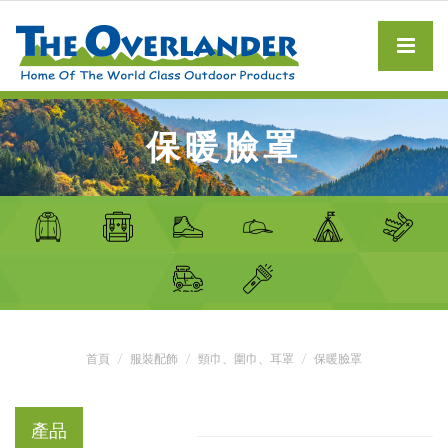
保暖臉罩
首頁
服裝配飾
頸巾、圍巾、耳罩
保暖臉罩
產品