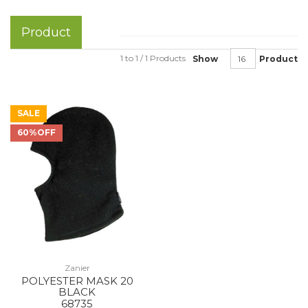
Product
1 to 1 / 1 Products
Show
Product
SALE
60%OFF
Zanier
POLYESTER MASK 20
BLACK
68735