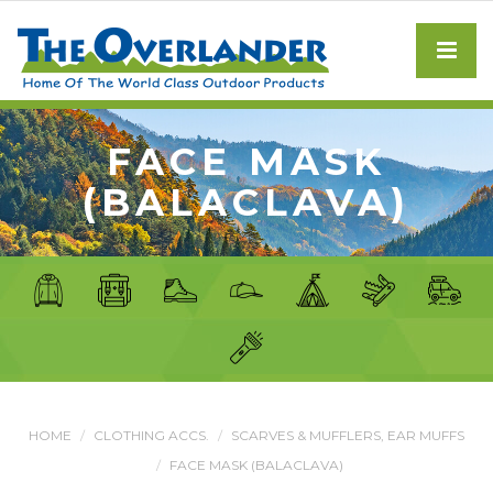
FACE MASK
(BALACLAVA)
HOME
CLOTHING ACCS.
SCARVES & MUFFLERS, EAR MUFFS
FACE MASK (BALACLAVA)