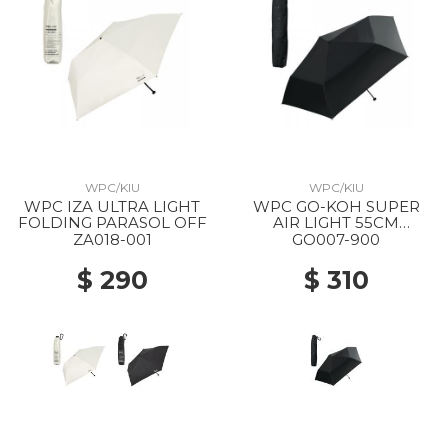
WPC/KIU
WPC/KIU
WPC IZA ULTRA LIGHT
WPC GO-KOH SUPER
FOLDING PARASOL OFF
AIR LIGHT 55CM
FOLDING PARASOL 900
ZA018-001
GO007-900
BLACK
$ 290
$ 310