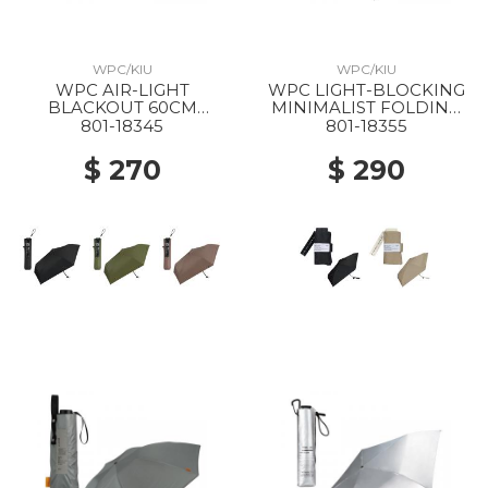
WPC/KIU
WPC/KIU
WPC AIR-LIGHT
WPC LIGHT-BLOCKING
BLACKOUT 60CM
MINIMALIST FOLDING
FOLDING PARASOL
PARASOL BLACK
801-18345
801-18355
BLACK
$ 270
$ 290