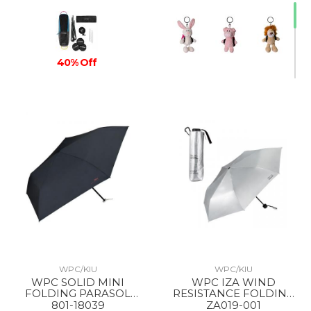
40% Off
WPC/KIU
WPC/KIU
WPC SOLID MINI
WPC IZA WIND
FOLDING PARASOL
RESISTANCE FOLDING
BLACK
PARASOL SILVER
801-18039
ZA019-001