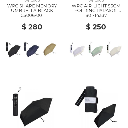
WPC/KIU
WPC/KIU
WPC SHAPE MEMORY
WPC AIR-LIGHT 55CM
UMBRELLA BLACK
FOLDING PARASOL
LAVENDER X OFF
CS006-001
801-14337
$ 280
$ 250