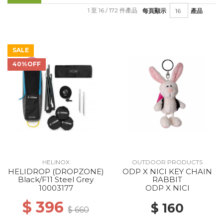
1 至 16 / 172 件產品
每頁顯示
產品
SALE
40%OFF
HELINOX
OUTDOOR PRODUCTS
HELIDROP (DROPZONE)
ODP X NICI KEY CHAIN
Black/F11 Steel Grey
RABBIT
10003177
ODP X NICI
$ 396
$ 160
$ 660