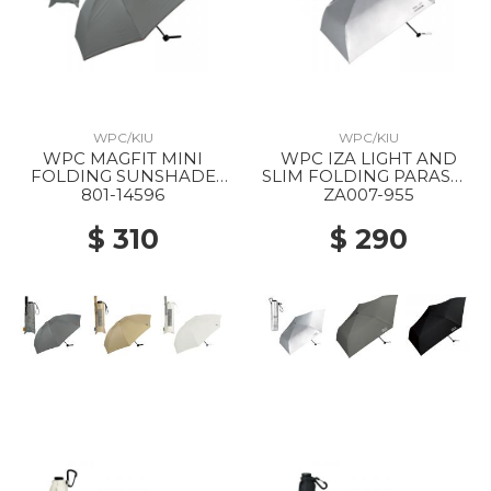
WPC/KIU
WPC/KIU
WPC MAGFIT MINI
WPC IZA LIGHT AND
FOLDING SUNSHADE
SLIM FOLDING PARASOL
PARASOL GRAY
955 SILVER
801-14596
ZA007-955
$ 310
$ 290