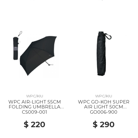
WPC/KIU
WPC/KIU
WPC AIR-LIGHT 55CM
WPC GO-KOH SUPER
FOLDING UMBRELLA
AIR LIGHT 50CM
BLACK
FOLDING PARASOL 900
CS009-001
GO006-900
BLACK
$ 220
$ 290