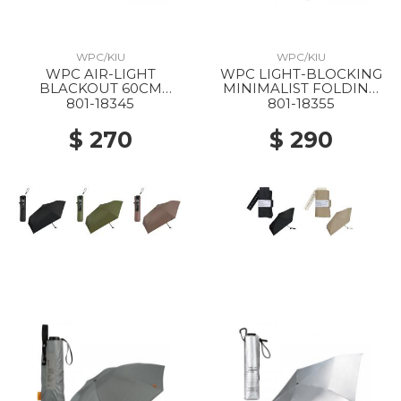
WPC/KIU
WPC/KIU
WPC AIR-LIGHT
WPC LIGHT-BLOCKING
BLACKOUT 60CM
MINIMALIST FOLDING
FOLDING PARASOL
PARASOL BLACK
801-18345
801-18355
BLACK
$ 270
$ 290