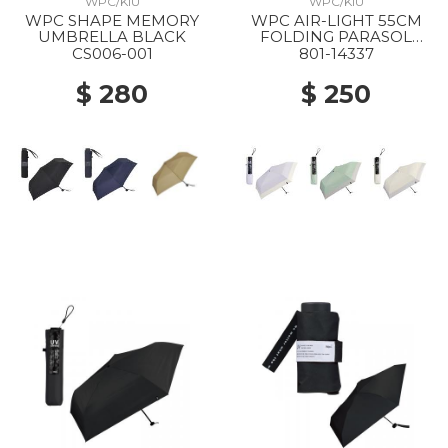
WPC/KIU
WPC/KIU
WPC SHAPE MEMORY
WPC AIR-LIGHT 55CM
UMBRELLA BLACK
FOLDING PARASOL
LAVENDER X OFF
CS006-001
801-14337
$ 280
$ 250