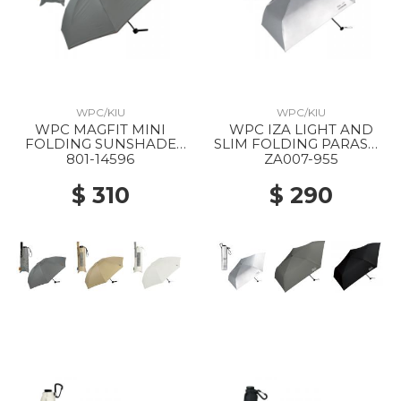
WPC/KIU
WPC/KIU
WPC MAGFIT MINI
WPC IZA LIGHT AND
FOLDING SUNSHADE
SLIM FOLDING PARASOL
PARASOL GRAY
955 SILVER
801-14596
ZA007-955
$ 310
$ 290