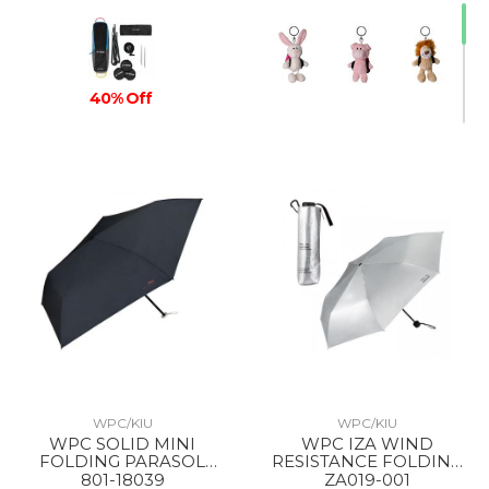
40% Off
WPC/KIU
WPC/KIU
WPC SOLID MINI
WPC IZA WIND
FOLDING PARASOL
RESISTANCE FOLDING
BLACK
PARASOL SILVER
801-18039
ZA019-001