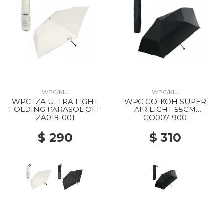
WPC/KIU
WPC/KIU
WPC IZA ULTRA LIGHT
WPC GO-KOH SUPER
FOLDING PARASOL OFF
AIR LIGHT 55CM
FOLDING PARASOL 900
ZA018-001
GO007-900
BLACK
$ 290
$ 310