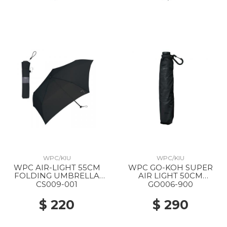
WPC/KIU
WPC/KIU
WPC AIR-LIGHT 55CM
WPC GO-KOH SUPER
FOLDING UMBRELLA
AIR LIGHT 50CM
BLACK
FOLDING PARASOL 900
CS009-001
GO006-900
BLACK
$ 220
$ 290