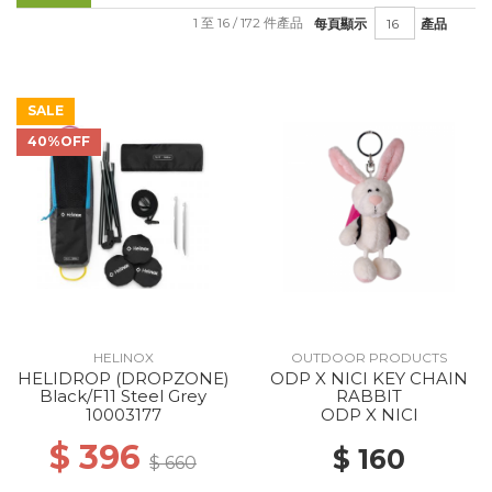
1 至 16 / 172 件產品
每頁顯示
產品
SALE
40%OFF
HELINOX
OUTDOOR PRODUCTS
HELIDROP (DROPZONE)
ODP X NICI KEY CHAIN
Black/F11 Steel Grey
RABBIT
10003177
ODP X NICI
$ 396
$ 160
$ 660