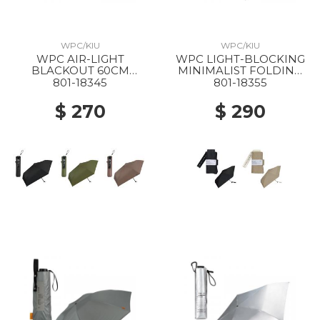
WPC/KIU
WPC/KIU
WPC AIR-LIGHT
WPC LIGHT-BLOCKING
BLACKOUT 60CM
MINIMALIST FOLDING
FOLDING PARASOL
PARASOL BLACK
801-18345
801-18355
BLACK
$ 270
$ 290