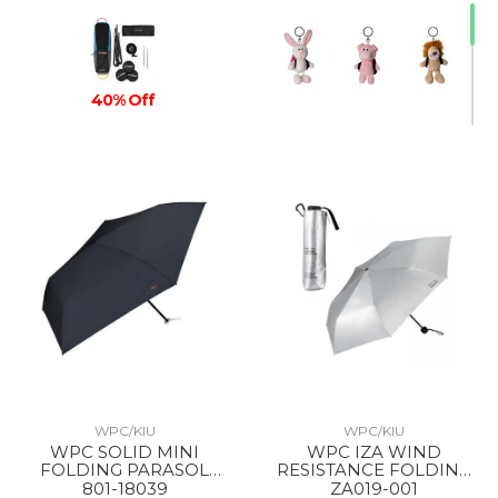
40% Off
WPC/KIU
WPC/KIU
WPC SOLID MINI
WPC IZA WIND
FOLDING PARASOL
RESISTANCE FOLDING
BLACK
PARASOL SILVER
801-18039
ZA019-001