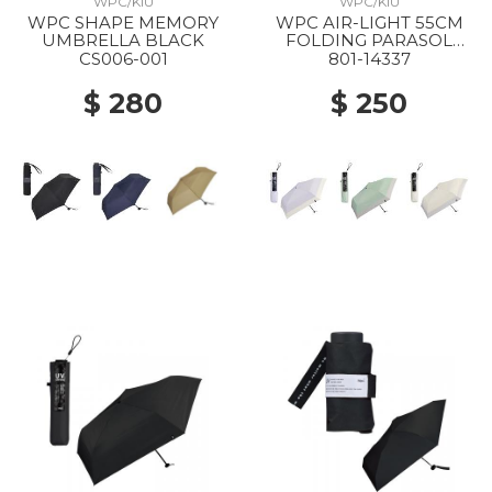
WPC/KIU
WPC/KIU
WPC SHAPE MEMORY
WPC AIR-LIGHT 55CM
UMBRELLA BLACK
FOLDING PARASOL
LAVENDER X OFF
CS006-001
801-14337
$ 280
$ 250