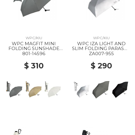
WPC/KIU
WPC/KIU
WPC MAGFIT MINI
WPC IZA LIGHT AND
FOLDING SUNSHADE
SLIM FOLDING PARASOL
PARASOL GRAY
955 SILVER
801-14596
ZA007-955
$ 310
$ 290