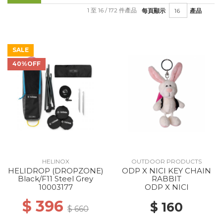
1 至 16 / 172 件產品
每頁顯示
產品
SALE
40%OFF
HELINOX
OUTDOOR PRODUCTS
HELIDROP (DROPZONE)
ODP X NICI KEY CHAIN
Black/F11 Steel Grey
RABBIT
10003177
ODP X NICI
$ 396
$ 160
$ 660