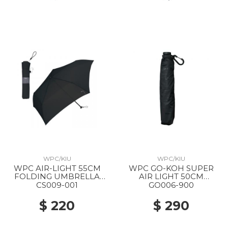
WPC/KIU
WPC/KIU
WPC AIR-LIGHT 55CM
WPC GO-KOH SUPER
FOLDING UMBRELLA
AIR LIGHT 50CM
BLACK
FOLDING PARASOL 900
CS009-001
GO006-900
BLACK
$ 220
$ 290