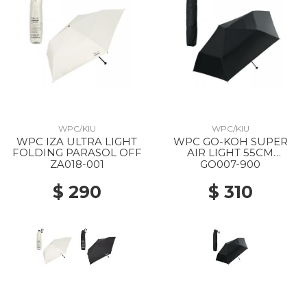
WPC/KIU
WPC/KIU
WPC IZA ULTRA LIGHT
WPC GO-KOH SUPER
FOLDING PARASOL OFF
AIR LIGHT 55CM
FOLDING PARASOL 900
ZA018-001
GO007-900
BLACK
$ 290
$ 310