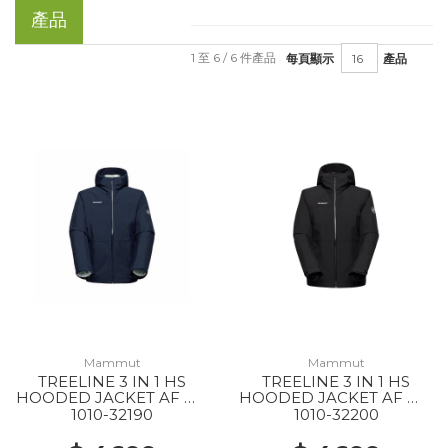
產品
1 至 6 / 6 件產品
每頁顯示
產品
Mammut
Mammut
TREELINE 3 IN 1 HS
TREELINE 3 IN 1 HS
HOODED JACKET AF MS
HOODED JACKET AF WS
40294 DARK MARSH-
0052 BLACK-BLACK
1010-32190
1010-32200
BLACK