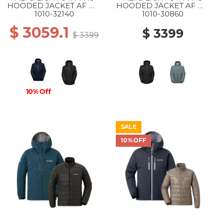
HOODED JACKET AF WS
HOODED JACKET AF MS
50642 MARINE-SILVER
0052 BLACK-BLACK
1010-32140
1010-30860
SAGE
$ 3059.1
$ 3399
$ 3399
10% Off
SALE
10%OFF