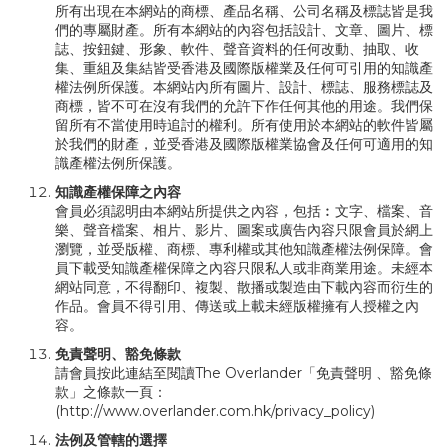
所有出現在本網站的商標、產品名稱、公司名稱及標誌皆是我
們的專屬財產。所有本網站的內容包括設計、文章、圖片、標
誌、按鈕鍵、形象、軟件、聲音資料的任何改動、抽取、收
集、重組及集結皆受香港及國際版權業及任何可引用的知識產
權法例所保護。本網站內所有圖片、設計、標誌、服務標誌及
商標，皆不可在沒有我們的允許下作任何其他的用途。我們保
留所有不當使用時追討的權利。所有使用於本網站的軟件皆屬
於我們的財產，並受香港及國際版權業協會及任何可適用的知
識產權法例所保護。
知識產權保障之內容
會員必須認明由本網站所提供之內容，包括︰文字、檔案、音
樂、聲音檔案、相片、影片、圖案或廣告內容只限會員於網上
瀏覽，並受版權、商標、專利權或其他知識產權法例保障。會
員下載受知識產權保障之內容只限私人或非商業用途。未經本
網站同意，不得翻印、複製、散播或製造由下載內容而衍生的
作品。會員不得引用、傳送或上載未經版權擁有人授權之內
容。
免責聲明、豁免條款
請會員按此連結至閱讀The Overlander「免責聲明 、豁免條
款」之條款一頁：
(
http://www.overlander.com.hk/privacy_policy
)
法例及管轄的選擇