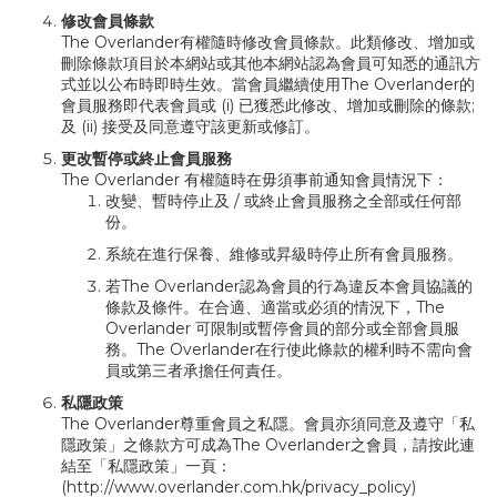
修改會員條款
The Overlander有權隨時修改會員條款。此類修改、增加或
刪除條款項目於本網站或其他本網站認為會員可知悉的通訊方
式並以公布時即時生效。當會員繼續使用The Overlander的
會員服務即代表會員或 (i) 已獲悉此修改、增加或刪除的條款;
及 (ii) 接受及同意遵守該更新或修訂。
更改暫停或終止會員服務
The Overlander 有權隨時在毋須事前通知會員情況下：
改變、暫時停止及 / 或終止會員服務之全部或任何部
份。
系統在進行保養、維修或昇級時停止所有會員服務。
若The Overlander認為會員的行為違反本會員協議的
條款及條件。在合適、適當或必須的情況下，The
Overlander 可限制或暫停會員的部分或全部會員服
務。The Overlander在行使此條款的權利時不需向會
員或第三者承擔任何責任。
私隱政策
The Overlander尊重會員之私隱。會員亦須同意及遵守「私
隱政策」之條款方可成為The Overlander之會員，請按此連
結至「私隱政策」一頁：
(
http://www.overlander.com.hk/privacy_policy
)