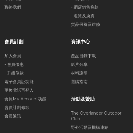
聯絡我們
- 網店銷售條款
- 退貨及換貨
貨品保養及維修
會員計劃
資訊中心
加入會員
產品目錄下載
- 會員優惠
影片分享
- 升級條款
材料說明
電子會員証功能
選購指南
更換電話再登入
會員My Account功能
活動及贊助
會員計劃條款
The Overlander Outdoor
會員通訊
Club
野外活動及機構連結