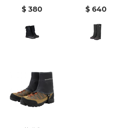
$ 380
$ 640