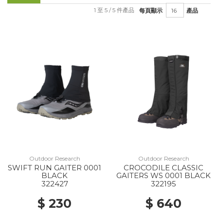
1 至 5 / 5 件產品
每頁顯示
產品
Outdoor Research
Outdoor Research
SWIFT RUN GAITER 0001
CROCODILE CLASSIC
BLACK
GAITERS WS 0001 BLACK
322427
322195
$ 230
$ 640