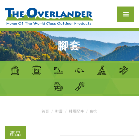
腳套
首頁
鞋履
鞋履配件
腳套
產品