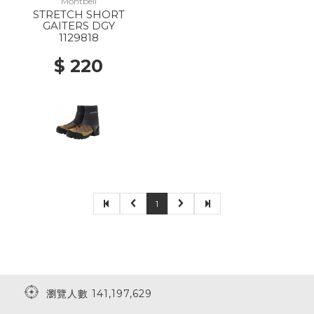
Montbell
STRETCH SHORT
GAITERS DGY
1129818
$ 220
1
瀏覽人數 141,197,629