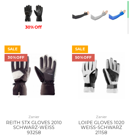
30% Off
SALE
SALE
30%OFF
50%OFF
Zanier
Zanier
REITH STX GLOVES 2010
LOIPE GLOVES 1020
SCHWARZ-WEISS
WEISS-SCHWARZ
93258
21158