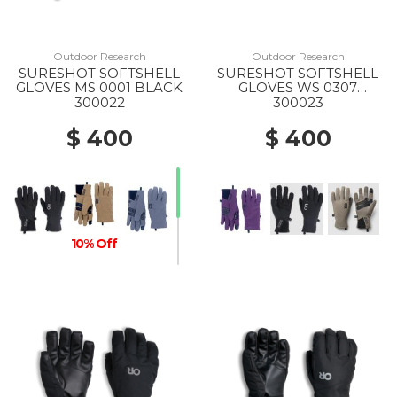
Outdoor Research
Outdoor Research
SURESHOT SOFTSHELL
SURESHOT SOFTSHELL
GLOVES MS 0001 BLACK
GLOVES WS 0307
AMETHYST
300022
300023
$ 400
$ 400
10% Off