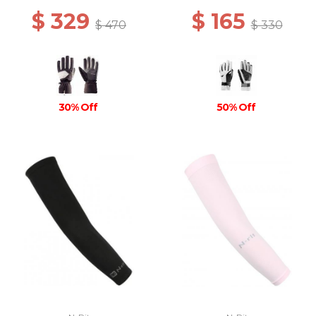
$ 329
$ 165
$ 470
$ 330
30% Off
50% Off