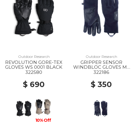
Outdoor Research
Outdoor Research
REVOLUTION GORE-TEX
GRIPPER SENSOR
GLOVES WS 0001 BLACK
WINDBLOC GLOVES MS
0001 BLACK
322580
322186
$ 690
$ 350
10% Off