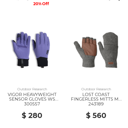
20% Off
Outdoor Research
Outdoor Research
VIGOR HEAVYWEIGHT
LOST COAST
SENSOR GLOVES WS
FINGERLESS MITTS MS
2855 GALACTIC
0008 PEWTER
300557
243189
$ 280
$ 560