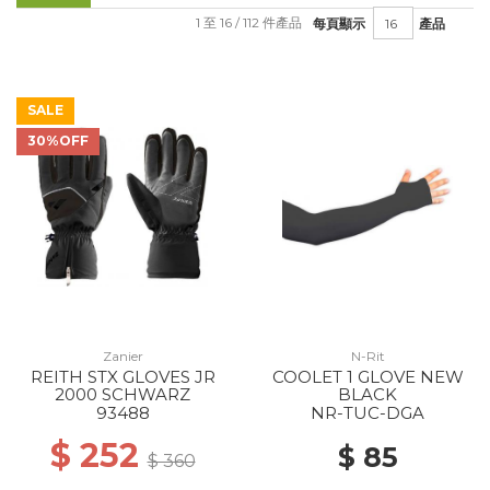
1 至 16 / 112 件產品
每頁顯示
產品
SALE
30%OFF
Zanier
N-Rit
REITH STX GLOVES JR
COOLET 1 GLOVE NEW
2000 SCHWARZ
BLACK
93488
NR-TUC-DGA
$ 252
$ 85
$ 360