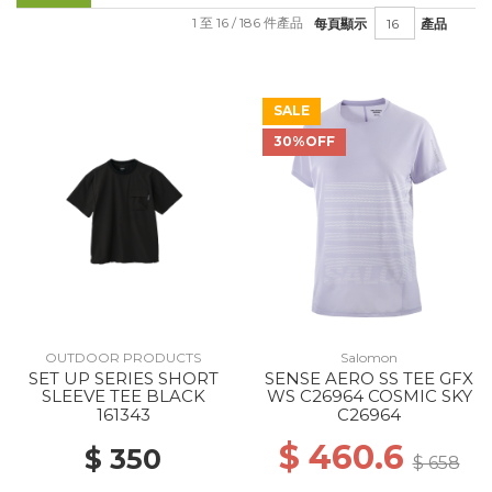
1 至 16 / 186 件產品
每頁顯示
產品
SALE
30%OFF
OUTDOOR PRODUCTS
Salomon
SET UP SERIES SHORT
SENSE AERO SS TEE GFX
SLEEVE TEE BLACK
WS C26964 COSMIC SKY
161343
C26964
$ 460.6
$ 350
$ 658