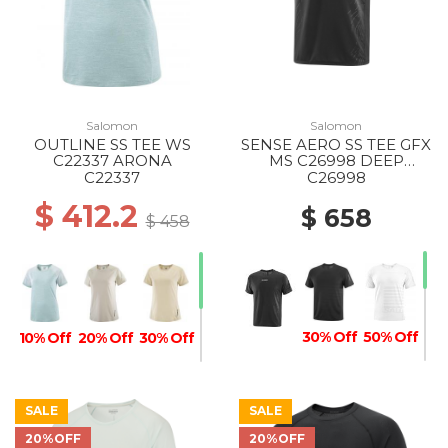
Salomon
Salomon
OUTLINE SS TEE WS
SENSE AERO SS TEE GFX
C22337 ARONA
MS C26998 DEEP
BLACK/BLACK BEAUTY
C22337
C26998
$ 412.2
$ 658
$ 458
30% Off
50% Off
10% Off
20% Off
30% Off
SALE
SALE
20%OFF
20%OFF
40% Off
30% Off
20% Off