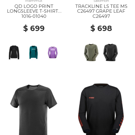
Mammut
Salomon
QD LOGO PRINT
TRACKLINE LS TEE MS
LONGSLEEVE T-SHIRTS
C26497 GRAPE LEAF
AF WS 00253 BLACK
1016-01040
C26497
PRT1
$ 699
$ 698