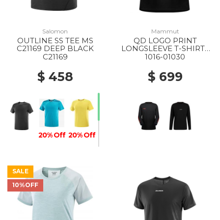
Salomon
Mammut
OUTLINE SS TEE MS
QD LOGO PRINT
C21169 DEEP BLACK
LONGSLEEVE T-SHIRTS
AF MS 00756 BLACK-
C21169
1016-01030
MAMMUT RED PRT3
$ 458
$ 699
20% Off
20% Off
SALE
10%OFF