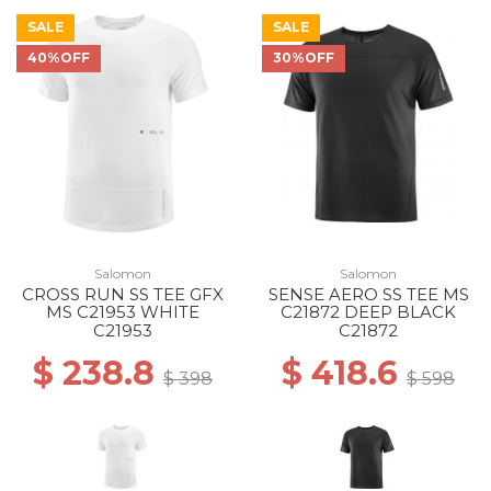
SALE
SALE
40%OFF
30%OFF
Salomon
Salomon
CROSS RUN SS TEE GFX
SENSE AERO SS TEE MS
MS C21953 WHITE
C21872 DEEP BLACK
C21953
C21872
$ 238.8
$ 418.6
$ 398
$ 598