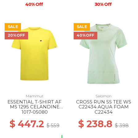
40% Off
30% Off
SALE
SALE
20%OFF
40%OFF
Mammut
Salomon
ESSENTIAL T-SHIRT AF
CROSS RUN SS TEE WS
MS 1295 CELANDINE
C22434 AQUA FOAM
PRT1
1017-05080
C22434
$ 447.2
$ 238.8
$ 559
$ 398