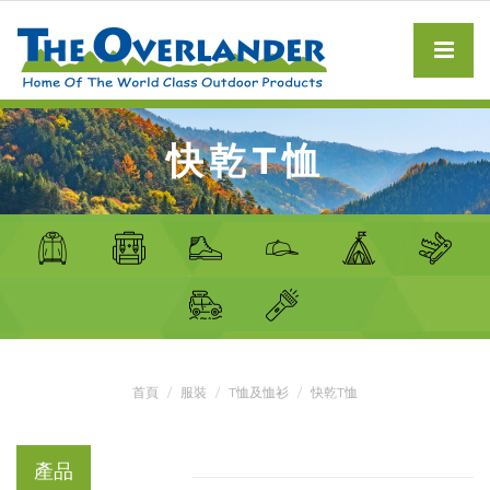
快乾T恤
首頁
服裝
T恤及恤衫
快乾T恤
產品