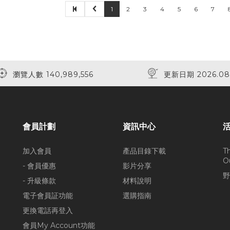
1
2
3
4
5
6
7
瀏覽人數 140,989,556
更新日期 2026.08
會員計劃
資訊中心
加入會員
產品目錄下載
T
O
- 會員優惠
影片分享
野
- 升級條款
材料說明
電子會員証功能
選購指南
更換電話再登入
會員My Account功能