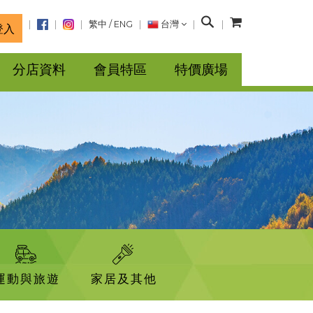
搜
繁中
/
ENG
台灣
登入
尋
分店資料
會員特區
特價廣場
運動與旅遊
家居及其他