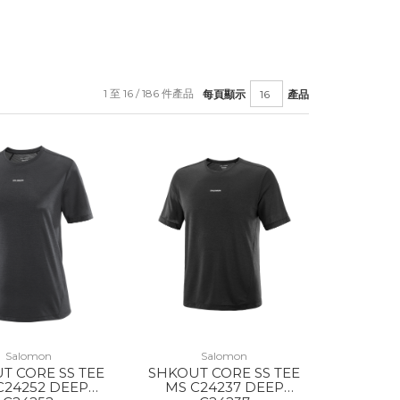
1 至 16 / 186 件產品
每頁顯示
產品
Salomon
Salomon
T CORE SS TEE
SHKOUT CORE SS TEE
C24252 DEEP
MS C24237 DEEP