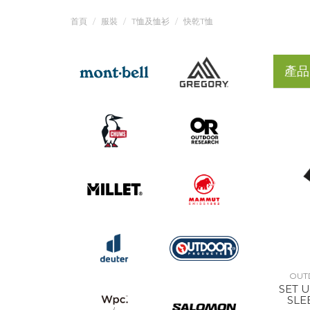
首頁
服裝
T恤及恤衫
快乾T恤
產品
OUT
SET 
SLE