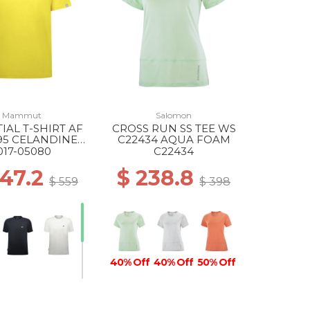
Mammut
Salomon
IAL T-SHIRT AF
CROSS RUN SS TEE WS
95 CELANDINE
C22434 AQUA FOAM
PRT1
017-05080
C22434
447.2
$ 238.8
$ 559
$ 398
40% Off
40% Off
50% Off