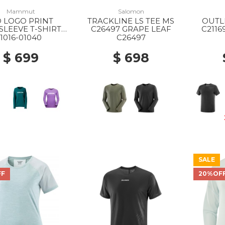
Mammut
Salomon
 LOGO PRINT
TRACKLINE LS TEE MS
OUTL
LEEVE T-SHIRTS
C26497 GRAPE LEAF
C2116
S 00253 BLACK
1016-01040
C26497
PRT1
$ 699
$ 698
SALE
FF
20%OF