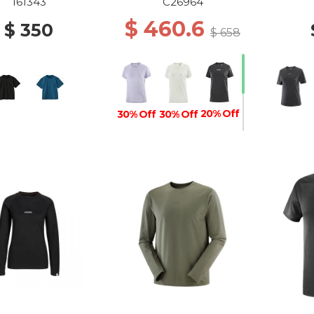
COSMIC SKY
161343
C26964
$ 460.6
$ 350
$ 658
20% Off
30% Off
30% Off