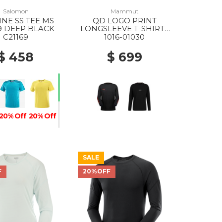
Salomon
Mammut
INE SS TEE MS
QD LOGO PRINT
9 DEEP BLACK
LONGSLEEVE T-SHIRTS
AF MS 00756 BLACK-
C21169
1016-01030
MAMMUT RED PRT3
$ 458
$ 699
20% Off
20% Off
SALE
F
20%OFF