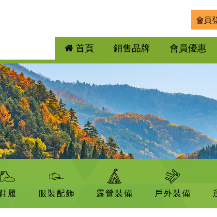
會員
首頁
銷售品牌
會員優惠
鞋履
服裝配飾
露營裝備
戶外裝備