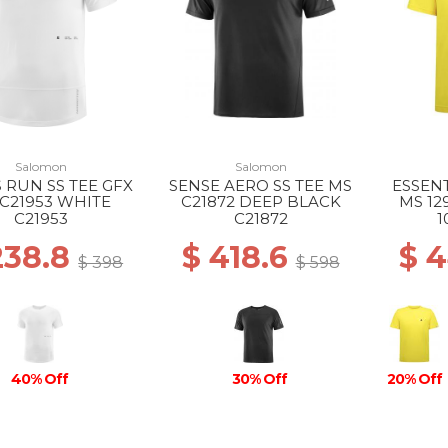
Salomon
Salomon
 RUN SS TEE GFX
SENSE AERO SS TEE MS
ESSENT
C21953 WHITE
C21872 DEEP BLACK
MS 12
C21953
C21872
1
238.8
$ 418.6
$ 
$ 398
$ 598
40% Off
30% Off
20% Off