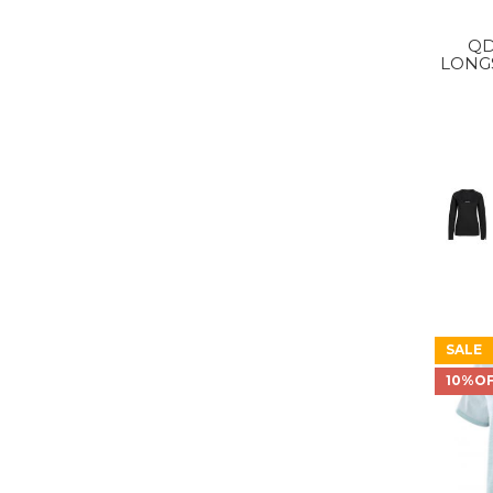
QD
LONGS
AF W
SALE
10%O