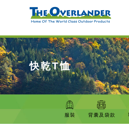
快乾T恤
服裝
背囊及袋款