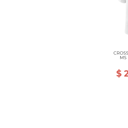
CROSS
MS 
$ 