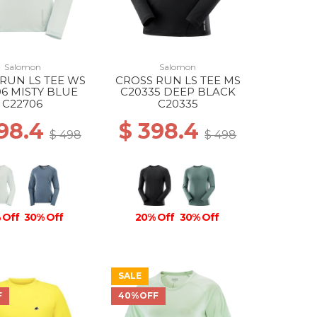
Salomon
Salomon
RUN LS TEE WS
CROSS RUN LS TEE MS
6 MISTY BLUE
C20335 DEEP BLACK
C22706
C20335
398.4
$ 398.4
$ 498
$ 498
 Off
30% Off
20% Off
30% Off
SALE
F
40%OFF