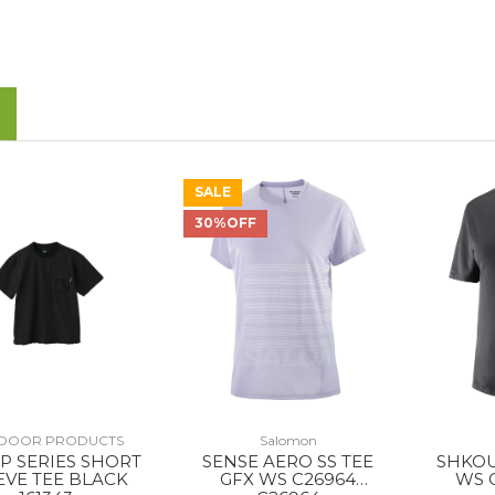
SALE
30%OFF
DOOR PRODUCTS
Salomon
UP SERIES SHORT
SENSE AERO SS TEE
SHKOU
EVE TEE BLACK
GFX WS C26964
WS 