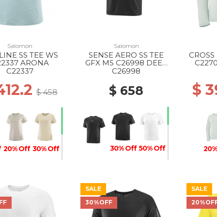
Salomon
Salomon
INE SS TEE WS
SENSE AERO SS TEE
CROSS 
22337 ARONA
GFX MS C26998 DEEP
C2270
BLACK/BLACK BEAUTY
C22337
C26998
412.2
$ 
$ 658
$ 458
30% Off
50% Off
f
20% Off
30% Off
20%
SALE
SALE
40% Off
30% Off
f
FF
30%OFF
20%OF