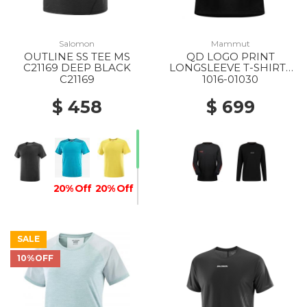
Salomon
Mammut
OUTLINE SS TEE MS
QD LOGO PRINT
C21169 DEEP BLACK
LONGSLEEVE T-SHIRTS
AF MS 00756 BLACK-
C21169
1016-01030
MAMMUT RED PRT3
$ 458
$ 699
20% Off
20% Off
SALE
10%OFF