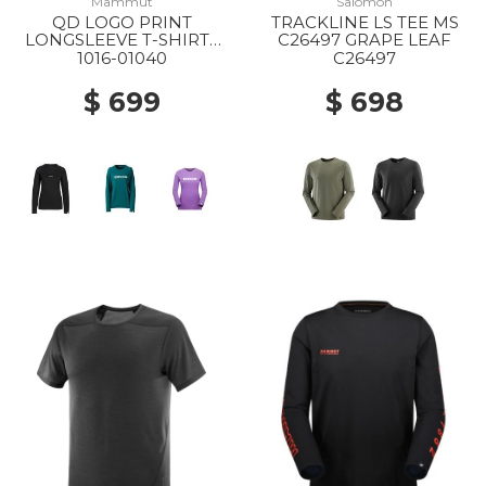
Mammut
Salomon
QD LOGO PRINT
TRACKLINE LS TEE MS
LONGSLEEVE T-SHIRTS
C26497 GRAPE LEAF
AF WS 00253 BLACK
1016-01040
C26497
PRT1
$ 699
$ 698