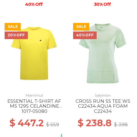
40% Off
30% Off
SALE
SALE
20%OFF
40%OFF
Mammut
Salomon
ESSENTIAL T-SHIRT AF
CROSS RUN SS TEE WS
MS 1295 CELANDINE
C22434 AQUA FOAM
PRT1
1017-05080
C22434
$ 447.2
$ 238.8
$ 559
$ 398