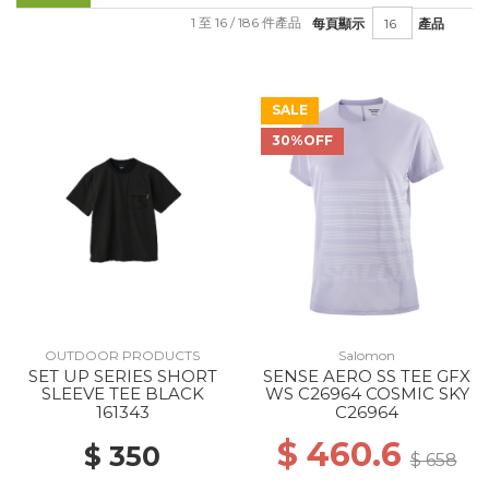
1 至 16 / 186 件產品
每頁顯示
產品
SALE
30%OFF
OUTDOOR PRODUCTS
Salomon
SET UP SERIES SHORT
SENSE AERO SS TEE GFX
SLEEVE TEE BLACK
WS C26964 COSMIC SKY
161343
C26964
$ 460.6
$ 350
$ 658