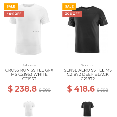
SALE
SALE
40%OFF
30%OFF
Salomon
Salomon
CROSS RUN SS TEE GFX
SENSE AERO SS TEE MS
MS C21953 WHITE
C21872 DEEP BLACK
C21953
C21872
$ 238.8
$ 418.6
$ 398
$ 598