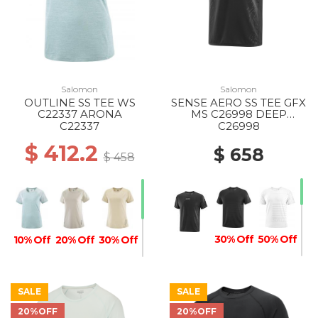
Salomon
Salomon
OUTLINE SS TEE WS
SENSE AERO SS TEE GFX
C22337 ARONA
MS C26998 DEEP
BLACK/BLACK BEAUTY
C22337
C26998
$ 412.2
$ 658
$ 458
30% Off
50% Off
10% Off
20% Off
30% Off
SALE
SALE
20%OFF
20%OFF
40% Off
30% Off
20% Off