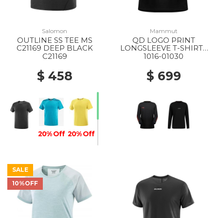
Salomon
Mammut
OUTLINE SS TEE MS
QD LOGO PRINT
C21169 DEEP BLACK
LONGSLEEVE T-SHIRTS
AF MS 00756 BLACK-
C21169
1016-01030
MAMMUT RED PRT3
$ 458
$ 699
20% Off
20% Off
SALE
10%OFF