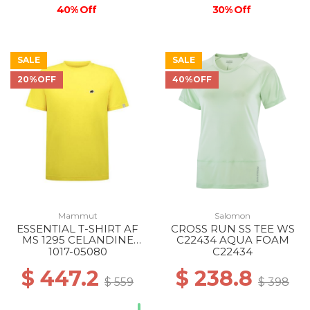
40% Off
30% Off
SALE
SALE
20%OFF
40%OFF
Mammut
Salomon
ESSENTIAL T-SHIRT AF
CROSS RUN SS TEE WS
MS 1295 CELANDINE
C22434 AQUA FOAM
PRT1
1017-05080
C22434
$ 447.2
$ 238.8
$ 559
$ 398