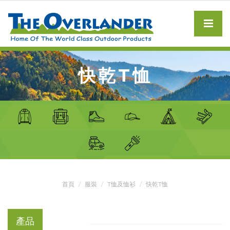
快乾T恤
首頁
服裝
T恤及恤衫
快乾T恤
產品