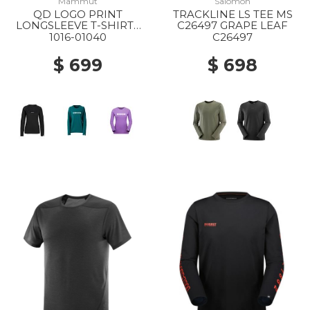
Mammut
Salomon
QD LOGO PRINT
TRACKLINE LS TEE MS
LONGSLEEVE T-SHIRTS
C26497 GRAPE LEAF
AF WS 00253 BLACK
1016-01040
C26497
PRT1
$ 699
$ 698