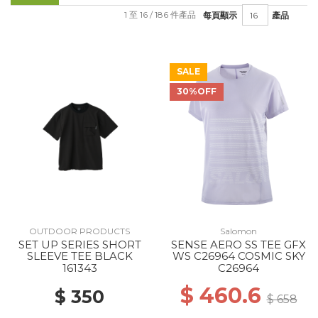
1 至 16 / 186 件產品
每頁顯示
產品
SALE
30%OFF
OUTDOOR PRODUCTS
Salomon
SET UP SERIES SHORT
SENSE AERO SS TEE GFX
SLEEVE TEE BLACK
WS C26964 COSMIC SKY
161343
C26964
$ 460.6
$ 350
$ 658