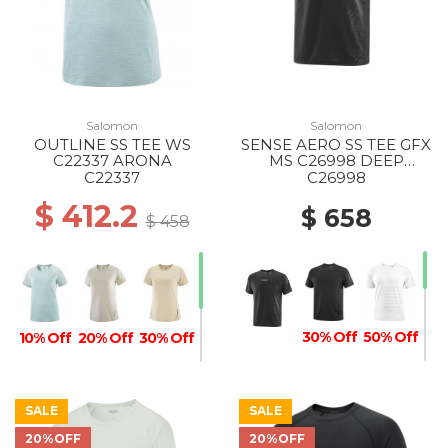
Salomon
Salomon
OUTLINE SS TEE WS
SENSE AERO SS TEE GFX
C22337 ARONA
MS C26998 DEEP
BLACK/BLACK BEAUTY
C22337
C26998
$ 412.2
$ 658
$ 458
30% Off
50% Off
10% Off
20% Off
30% Off
SALE
SALE
20%OFF
20%OFF
40% Off
30% Off
20% Off