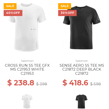
SALE
SALE
40%OFF
30%OFF
Salomon
Salomon
CROSS RUN SS TEE GFX
SENSE AERO SS TEE MS
MS C21953 WHITE
C21872 DEEP BLACK
C21953
C21872
$ 238.8
$ 418.6
$ 398
$ 598