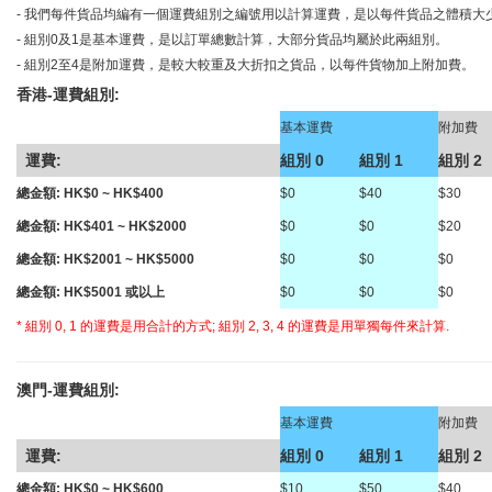
- 我們每件貨品均編有一個運費組別之編號用以計算運費，是以每件貨品之體積大
- 組別0及1是基本運費，是以訂單總數計算，大部分貨品均屬於此兩組別。
- 組別2至4是附加運費，是較大較重及大折扣之貨品，以每件貨物加上附加費。
香港-運費組別:
o
基本運費
附加費
運費:
組別 0
組別 1
組別 2
總金額: HK$0 ~ HK$400
$0
$40
$30
總金額: HK$401 ~ HK$2000
$0
$0
$20
總金額: HK$2001 ~ HK$5000
$0
$0
$0
總金額: HK$5001 或以上
$0
$0
$0
* 組別 0, 1 的運費是用合計的方式; 組別 2, 3, 4 的運費是用單獨每件來計算.
澳門-運費組別:
o
基本運費
附加費
運費:
組別 0
組別 1
組別 2
總金額: HK$0 ~ HK$600
$10
$50
$40