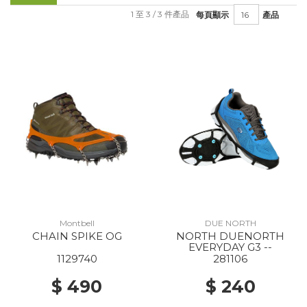
1 至 3 / 3 件產品
每頁顯示
產品
Montbell
DUE NORTH
CHAIN SPIKE OG
NORTH DUENORTH
EVERYDAY G3 --
1129740
281106
$ 490
$ 240