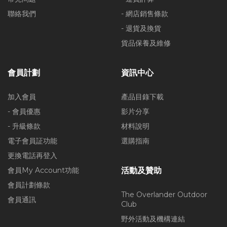
聯絡我們
- 網店銷售條款
- 退貨及換貨
貨品保養及維修
會員計劃
資訊中心
加入會員
產品目錄下載
- 會員優惠
影片分享
- 升級條款
材料說明
電子會員証功能
選購指南
更換電話再登入
會員My Account功能
活動及贊助
會員計劃條款
The Overlander Outdoor
會員通訊
Club
野外活動及機構連結