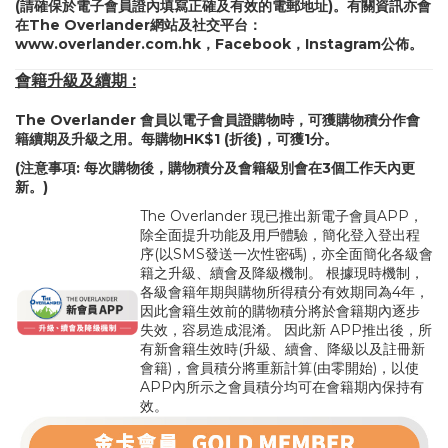
(請確保於電子會員證內填寫正確及有效的電郵地址)。有關資訊亦會
在The Overlander網站及社交平台：
www.overlander.com.hk
，
Facebook
，
Instagram
公佈。
會籍升級及續期 :
The Overlander 會員以電子會員證購物時，可獲購物積分作會
籍續期及升級之用。每購物HK$1 (折後)，可獲1分。
(注意事項: 每次購物後，購物積分及會籍級別會在3個工作天內更
新。)
The Overlander 現已推出新電子會員APP，
除全面提升功能及用戶體驗，簡化登入登出程
序(以SMS發送一次性密碼)，亦全面簡化各級會
籍之升級、續會及降級機制。 根據現時機制，
各級會籍年期與購物所得積分有效期同為4年，
因此會籍生效前的購物積分將於會籍期內逐步
失效，容易造成混淆。 因此新 APP推出後，所
有新會籍生效時(升級、續會、降級以及註冊新
會籍)，會員積分將重新計算(由零開始)，以使
APP內所示之會員積分均可在會籍期內保持有
效。