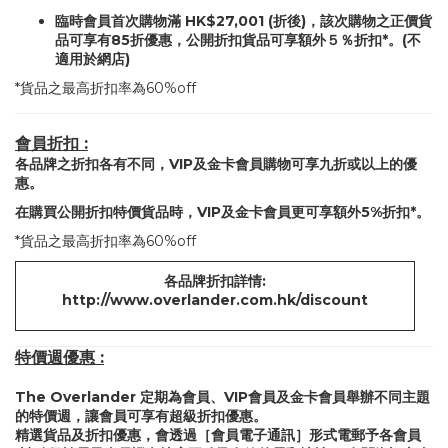
臨時會員首次購物滿 HK$27,001 (折後)，該次購物之正價貨
品可享有85折優惠，公開折扣貨品可享額外５％折扣*。(不
適用於網店)
*貨品之最高折扣率為60%off
會員折扣 :
各品牌之折扣各有不同，VIP及金卡會員購物可享九折或以上的優
惠。
在購買公開折扣特價貨品時，VIP及金卡會員更可享額外5%折扣*。
*貨品之最高折扣率為60%off
各品牌折扣詳情:
http://www.overlander.com.hk/discount
特價週優惠 :
The Overlander 定期為會員、VIP會員及金卡會員舉辦不同主題
的特價週，讓會員可享有超級折扣優惠。
精選貨品及折扣優惠，會透過［會員電子通訊］形式電郵予各會員