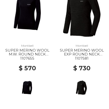
Montbell
Montbell
SUPER MERINO WOOL
SUPER MERINO WOOL
M.W. ROUND NECK
EXP ROUND NECK
SHIRT WS BK
SHIRT MS BK
1107655
1107581
$ 570
$ 730