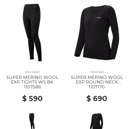
Montbell
Montbell
SUPER MERINO WOOL
SUPER MERINO WOOL
EXP TIGHTS WS BK
EXP ROUND NECK
SHIRT WS BK
1107586
1107170
$ 590
$ 690