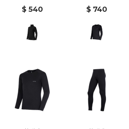
$ 540
$ 740