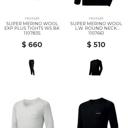
Montbell
Montbell
SUPER MERINO WOOL
SUPER MERINO WOOL
EXP PLUS TIGHTS WS BK
L.W. ROUND NECK
SHIRT MS BK
1107835
1107661
$ 660
$ 510