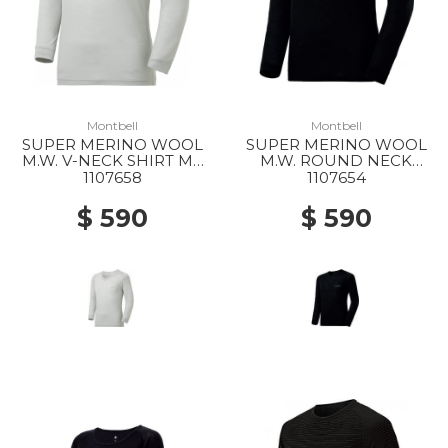
Montbell
Montbell
SUPER MERINO WOOL
SUPER MERINO WOOL
M.W. V-NECK SHIRT MS
M.W. ROUND NECK
LTSV
SHIRT MS BK
1107658
1107654
$ 590
$ 590