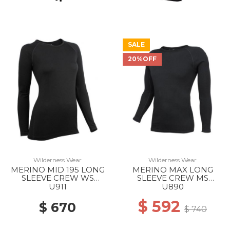
SALE
20%OFF
Wilderness Wear
Wilderness Wear
MERINO MID 195 LONG
MERINO MAX LONG
SLEEVE CREW WS
SLEEVE CREW MS
BLACK
BLACK
U911
U890
$ 592
$ 670
$ 740