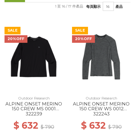
1 至 16 / 17 件產品
每頁顯示
產品
SALE
SALE
20%OFF
20%OFF
Outdoor Research
Outdoor Research
ALPINE ONSET MERINO
ALPINE ONSET MERINO
150 CREW MS 0001
150 CREW WS 0012
BLACK
BLACK HEATHER
322239
322243
$ 632
$ 632
$ 790
$ 790