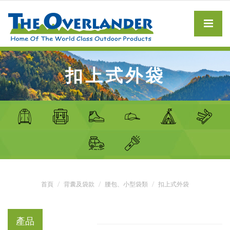
扣上式外袋
首頁
背囊及袋款
腰包、小型袋類
扣上式外袋
產品