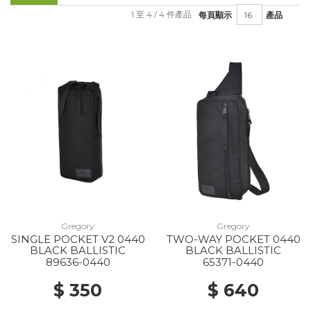
1 至 4 / 4 件產品
每頁顯示
產品
Gregory
Gregory
SINGLE POCKET V2 0440
TWO-WAY POCKET 0440
BLACK BALLISTIC
BLACK BALLISTIC
89636-0440
65371-0440
$ 350
$ 640