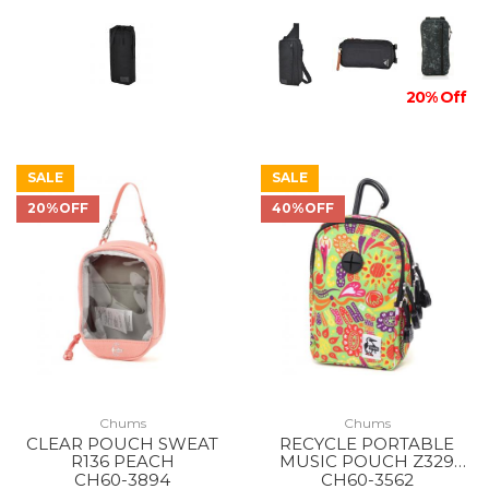
20% Off
SALE
SALE
20%OFF
40%OFF
Chums
Chums
CLEAR POUCH SWEAT
RECYCLE PORTABLE
R136 PEACH
MUSIC POUCH Z329
PSYCHE
CH60-3894
CH60-3562