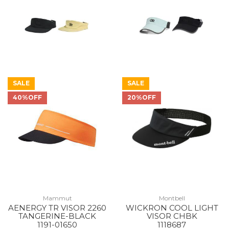
SALE
SALE
40%OFF
20%OFF
Mammut
Montbell
AENERGY TR VISOR 2260
WICKRON COOL LIGHT
TANGERINE-BLACK
VISOR CHBK
1191-01650
1118687