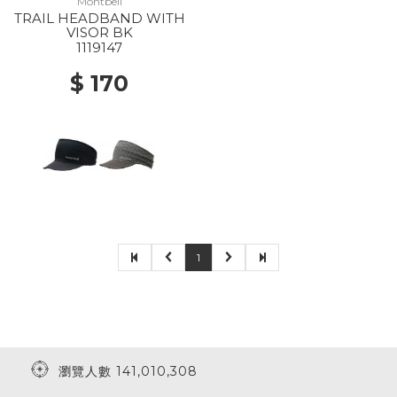
Montbell
TRAIL HEADBAND WITH
VISOR BK
1119147
$ 170
1
瀏覽人數 141,010,308