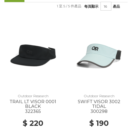
1 至 5 / 5 件產品
每頁顯示
產品
Outdoor Research
Outdoor Research
TRAIL LT VISOR 0001
SWIFT VISOR 3002
BLACK
TIDAL
322365
300298
$ 220
$ 190