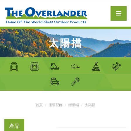
太陽擋
首頁
服裝配飾
輕量帽
太陽擋
產品