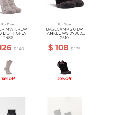
Fox River
Fox River
PER MW CREW
BASECAMP 2.0 LW
0 LIGHT GREY
ANKLE WS 07000
BLACK
2486
2510
 126
$ 108
$ 140
$ 135
10% Off
20% Off