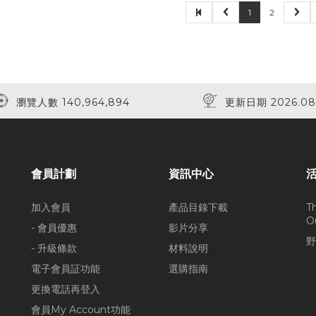
1
2
瀏覽人數 140,964,894
更新日期 2026.08
會員計劃
資訊中心
加入會員
產品目錄下載
T
O
- 會員優惠
影片分享
野
- 升級條款
材料說明
電子會員証功能
選購指南
更換電話再登入
會員My Account功能