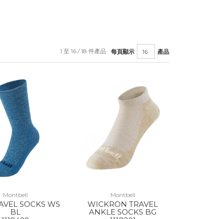
1 至 16 / 18 件產品
每頁顯示
產品
Montbell
Montbell
AVEL SOCKS WS
WICKRON TRAVEL
BL
ANKLE SOCKS BG