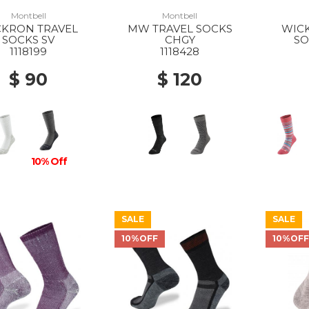
Montbell
Montbell
CKRON TRAVEL
MW TRAVEL SOCKS
WIC
SOCKS SV
CHGY
SO
1118199
1118428
$ 90
$ 120
10% Off
SALE
SALE
10%OFF
10%OF