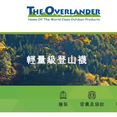
輕量級登山襪
服裝
背囊及袋款