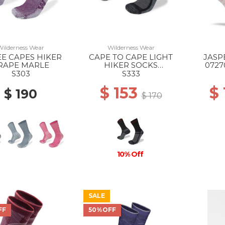
Wilderness Wear
Wilderness Wear
E CAPES HIKER
CAPE TO CAPE LIGHT
JAS
RAPE MARLE
HIKER SOCKS
0727
BLACK/CHARCOAL
S303
S333
$ 153
$
$ 190
$ 170
10% Off
SALE
FF
50%OFF