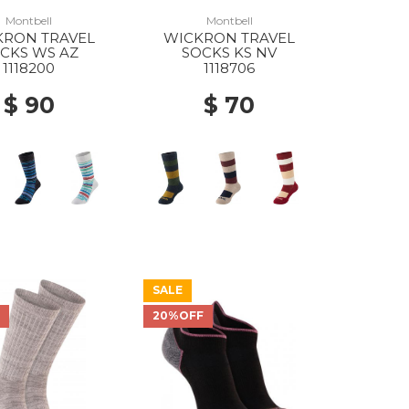
Montbell
Montbell
KRON TRAVEL
WICKRON TRAVEL
CKS WS AZ
SOCKS KS NV
1118200
1118706
$ 90
$ 70
SALE
F
20%OFF