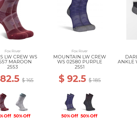
Fox River
Fox River
US LW CREW WS
MOUNTAIN LW CREW
DAR
557 MAROON
WS 02580 PURPLE
ANKLE 
2553
2551
 82.5
$ 92.5
$ 165
$ 185
% Off
50% Off
50% Off
50% Off