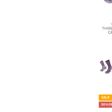
THRE
G
SALE
50%O