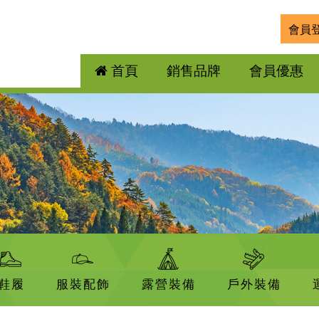
會員
首頁
銷售品牌
會員優惠
鞋履
服裝配飾
露營裝備
戶外裝備