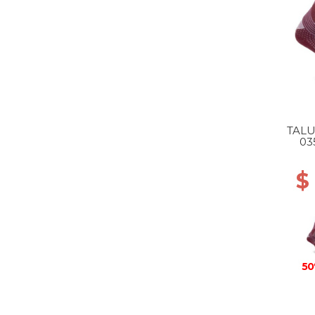
TAL
03
$
50