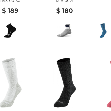
LACK-WHITE
1193-00150
MIV10021
$ 189
$ 180