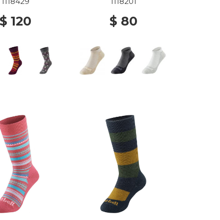
1118429
1118201
$ 120
$ 80