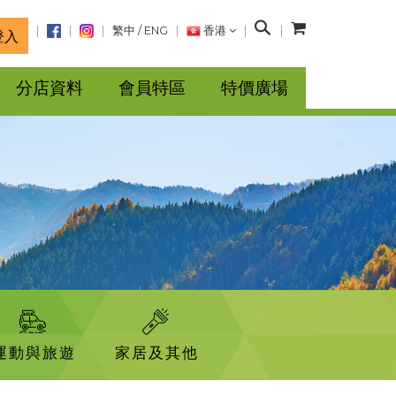
搜
繁中
/
ENG
香港
登入
尋
分店資料
會員特區
特價廣場
運動與旅遊
家居及其他