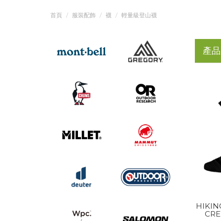
首頁
服裝配飾
襪
輕量級登山襪
產品
HIKIN
CRE