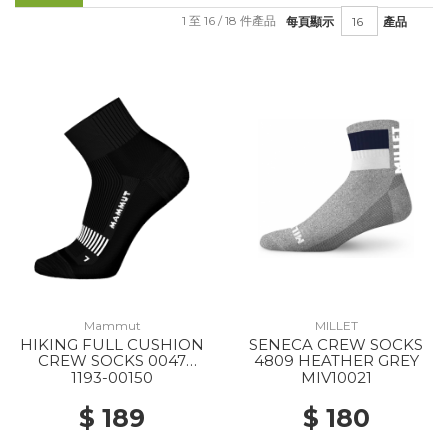
1 至 16 / 18 件產品
每頁顯示
產品
Mammut
MILLET
HIKING FULL CUSHION
SENECA CREW SOCKS
CREW SOCKS 0047
4809 HEATHER GREY
BLACK-WHITE
1193-00150
MIV10021
$ 189
$ 180