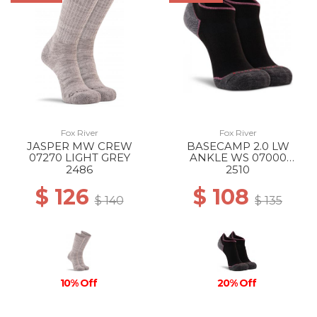
Fox River
Fox River
JASPER MW CREW
BASECAMP 2.0 LW
07270 LIGHT GREY
ANKLE WS 07000
BLACK
2486
2510
$ 126
$ 108
$ 140
$ 135
10% Off
20% Off