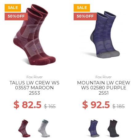
SALE
SALE
50%OFF
50%OFF
Fox River
Fox River
TALUS LW CREW WS
MOUNTAIN LW CREW
03557 MAROON
WS 02580 PURPLE
2553
2551
$ 82.5
$ 92.5
$ 165
$ 185