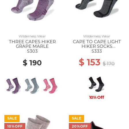
Wilderness Wear
Wilderness Wear
THREE CAPES HIKER
CAPE TO CAPE LIGHT
GRAPE MARLE
HIKER SOCKS
BLACK/CHARCOAL
S303
S333
$ 153
$ 190
$ 170
10% Off
SALE
SALE
10%OFF
20%OFF