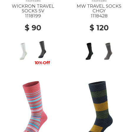
Montbell
Montbell
WICKRON TRAVEL
MW TRAVEL SOCKS
SOCKS SV
CHGY
1118199
1118428
$ 90
$ 120
10% Off