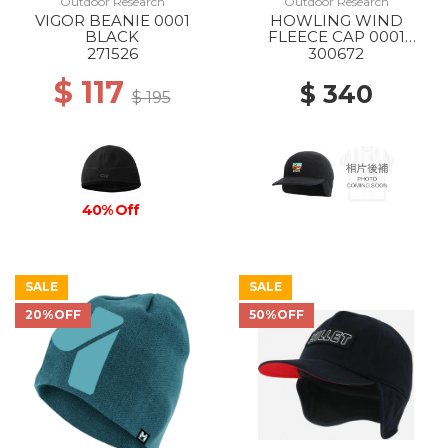
Outdoor Research
Outdoor Research
VIGOR BEANIE 0001
HOWLING WIND
BLACK
FLEECE CAP 0001
BLACK
271526
300672
$ 117
$ 340
$ 195
40% Off
SALE
SALE
20%OFF
50%OFF