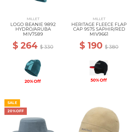
MILLET
MILLET
LOGO BEANIE 9892
HERITAGE FLEECE FLAP
HYDRO/ARUBA
CAP 9575 SAPHIR/RED
MIV7589
MIV9661
$ 264
$ 190
$ 330
$ 380
50% Off
20% Off
SALE
20%OFF