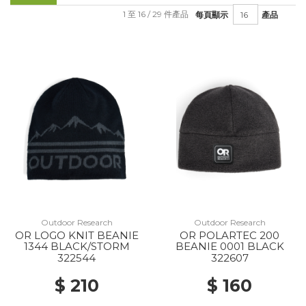
1 至 16 / 29 件產品
每頁顯示
產品
Outdoor Research
Outdoor Research
OR LOGO KNIT BEANIE
OR POLARTEC 200
1344 BLACK/STORM
BEANIE 0001 BLACK
322544
322607
$ 210
$ 160