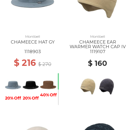
Montbell
Montbell
CHAMEECE HAT GY
CHAMEECE EAR
WARMER WATCH CAP IV
1118903
1119107
$ 216
$ 160
$ 270
40% Off
20% Off
20% Off
40% Off