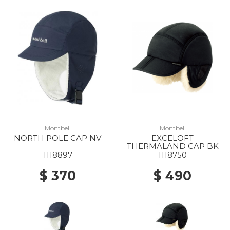
Montbell
Montbell
NORTH POLE CAP NV
EXCELOFT
THERMALAND CAP BK
1118897
1118750
$ 370
$ 490