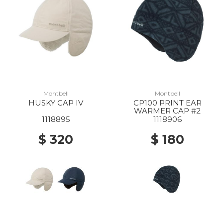
Montbell
Montbell
HUSKY CAP IV
CP100 PRINT EAR
WARMER CAP #2
1118895
1118906
$ 320
$ 180