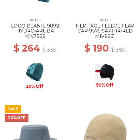
MILLET
MILLET
LOGO BEANIE 9892
HERITAGE FLEECE FLAP
HYDRO/ARUBA
CAP 9575 SAPHIR/RED
MIV7589
MIV9661
$ 264
$ 190
$ 330
$ 380
50% Off
20% Off
SALE
20%OFF