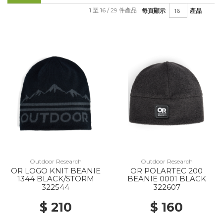
1 至 16 / 29 件產品
每頁顯示
產品
Outdoor Research
Outdoor Research
OR LOGO KNIT BEANIE
OR POLARTEC 200
1344 BLACK/STORM
BEANIE 0001 BLACK
322544
322607
$ 210
$ 160