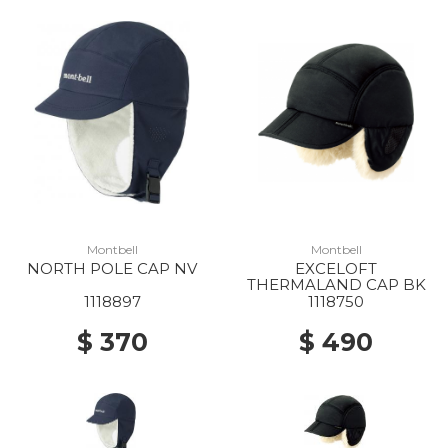
Montbell
Montbell
NORTH POLE CAP NV
EXCELOFT
THERMALAND CAP BK
1118897
1118750
$ 370
$ 490