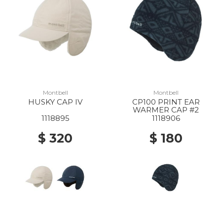
Montbell
Montbell
HUSKY CAP IV
CP100 PRINT EAR
WARMER CAP #2
1118895
1118906
$ 320
$ 180