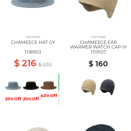
Montbell
Montbell
CHAMEECE HAT GY
CHAMEECE EAR
WARMER WATCH CAP IV
1118903
1119107
$ 216
$ 160
$ 270
40% Off
20% Off
20% Off
40% Off