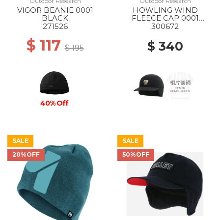
Outdoor Research
Outdoor Research
VIGOR BEANIE 0001
HOWLING WIND
BLACK
FLEECE CAP 0001
BLACK
271526
300672
$ 117
$ 340
$ 195
40% Off
SALE
SALE
20%OFF
50%OFF