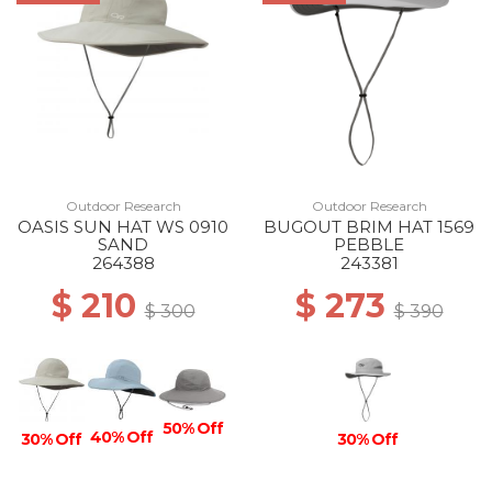
Outdoor Research
Outdoor Research
OASIS SUN HAT WS 0910
BUGOUT BRIM HAT 1569
SAND
PEBBLE
264388
243381
$ 210
$ 273
$ 300
$ 390
50% Off
40% Off
30% Off
30% Off