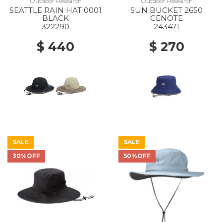
Outdoor Research
Outdoor Research
SEATTLE RAIN HAT 0001
SUN BUCKET 2650
BLACK
CENOTE
322290
243471
$ 440
$ 270
SALE
SALE
30%OFF
50%OFF