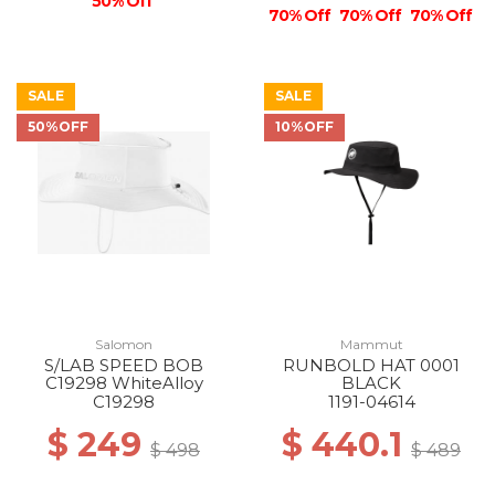
50% Off
70% Off
70% Off
70% Off
SALE
SALE
50%OFF
10%OFF
Salomon
Mammut
S/LAB SPEED BOB
RUNBOLD HAT 0001
C19298 WhiteAlloy
BLACK
C19298
1191-04614
$ 249
$ 440.1
$ 498
$ 489