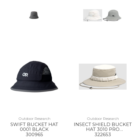
Outdoor Research
Outdoor Research
SWIFT BUCKET HAT
INSECT SHIELD BUCKET
0001 BLACK
HAT 3010 PRO
KHAKI/SAND
300965
322653