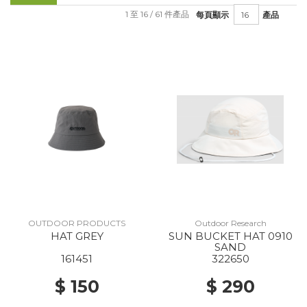
1 至 16 / 61 件產品
每頁顯示
產品
OUTDOOR PRODUCTS
Outdoor Research
HAT GREY
SUN BUCKET HAT 0910
SAND
161451
322650
$ 150
$ 290