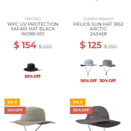
WPC/KIU
Outdoor Research
WPC UV PROTECTION
HELIOS SUN HAT 1852
SAFARI HAT BLACK
ARCTIC
W098-001
243458
$ 154
$ 125
$ 220
$ 250
30% Off
50% Off
30% Off
SALE
SALE
10%OFF
30%OFF