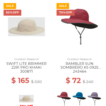
SALE
SALE
50%OFF
70%OFF
Outdoor Research
Outdoor Research
SWIFT LITE BRIMMER
RAMBLER SUN
2291 PRO KHAKI
SOMBRERO KS 0925
CLAY
300871
243464
$ 165
$ 72
$ 330
$ 240