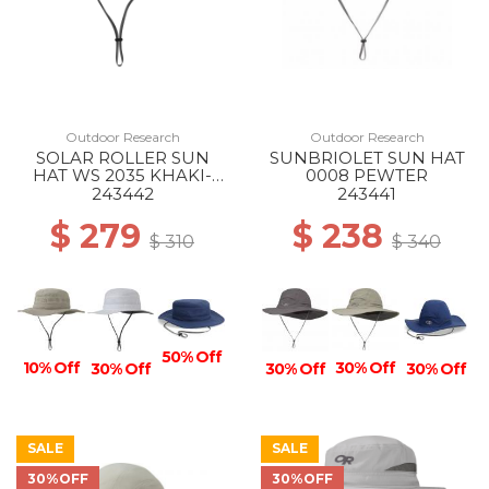
Outdoor Research
Outdoor Research
SOLAR ROLLER SUN
SUNBRIOLET SUN HAT
HAT WS 2035 KHAKI-
0008 PEWTER
RICE EMBROIDERY
243442
243441
$ 279
$ 238
$ 310
$ 340
50% Off
10% Off
30% Off
30% Off
30% Off
30% Off
SALE
SALE
30%OFF
30%OFF