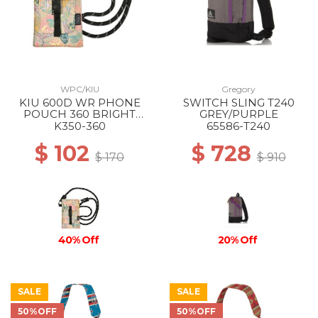
WPC/KIU
Gregory
KIU 600D WR PHONE
SWITCH SLING T240
POUCH 360 BRIGHT
GREY/PURPLE
TIGER
K350-360
65586-T240
$ 102
$ 728
$ 170
$ 910
40% Off
20% Off
SALE
SALE
50%OFF
50%OFF