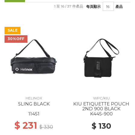
1 至 16 / 37 件產品
每頁顯示
產品
SALE
30%OFF
HELINOX
WPC/KIU
SLING BLACK
KIU ETIQUETTE POUCH
2ND 900 BLACK
11451
K445-900
$ 231
$ 130
$ 330