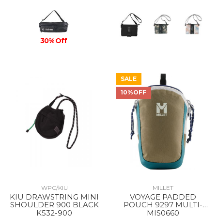
30% Off
SALE
10%OFF
WPC/KIU
MILLET
KIU DRAWSTRING MINI
VOYAGE PADDED
SHOULDER 900 BLACK
POUCH 9297 MULTI-
DORITE
K532-900
MIS0660