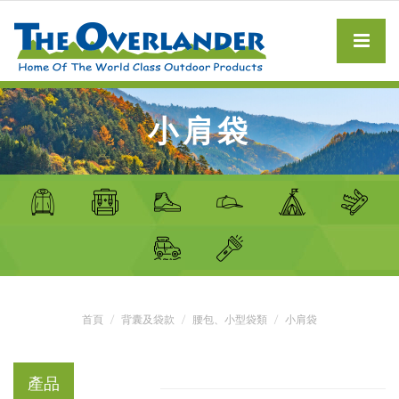
小肩袋
首頁
背囊及袋款
腰包、小型袋類
小肩袋
產品