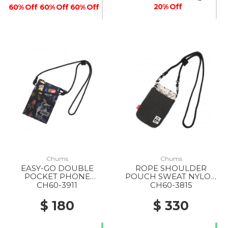
20% Off
60% Off
60% Off
60% Off
30% Off
60% Off
Chums
Chums
EASY-GO DOUBLE
ROPE SHOULDER
POCKET PHONE
POUCH SWEAT NYLON
SHOULDER BAG Z407
Z404 ONOMATOPE
CH60-3911
CH60-3815
FOOD
$ 180
$ 330