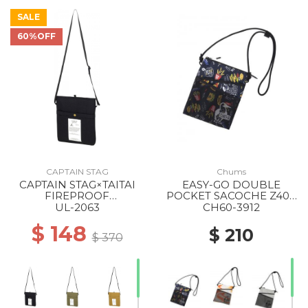
SALE
60%OFF
CAPTAIN STAG
Chums
CAPTAIN STAG×TAITAI
EASY-GO DOUBLE
FIREPROOF
POCKET SACOCHE Z407
COOLING/HEAT-RETEN
FOOD
UL-2063
CH60-3912
SACOCHE BLACK
$ 148
$ 210
$ 370