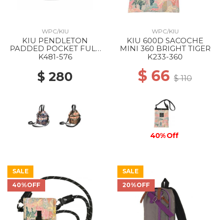
WPC/KIU
WPC/KIU
KIU PENDLETON
KIU 600D SACOCHE
PADDED POCKET FULL
MINI 360 BRIGHT TIGER
MINI BAG 576 HARDING
K481-576
K233-360
NAVY
$ 66
$ 280
$ 110
40% Off
SALE
SALE
40%OFF
20%OFF