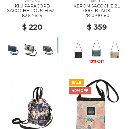
WPC/KIU
Mammut
KIU PARACORD
XERON SACOCHE 2L
SACOCHE POUCH 629
0001 BLACK
ROSE
K362-629
2810-00180
$ 220
$ 359
10% Off
SALE
40%OFF