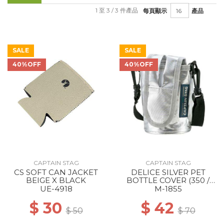
1 至 3 / 3 件產品
每頁顯示
產品
SALE
SALE
40%OFF
40%OFF
CAPTAIN STAG
CAPTAIN STAG
CS SOFT CAN JACKET
DELICE SILVER PET
BEIGE X BLACK
BOTTLE COVER (350 /
500ML COMBINED USE)
UE-4918
M-1855
--
$ 30
$ 42
$ 50
$ 70