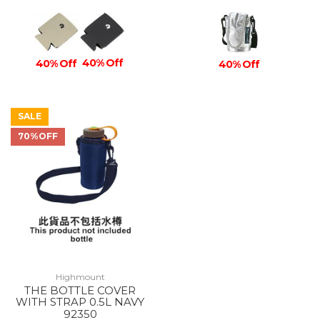
40% Off
40% Off
40% Off
SALE
70%OFF
Highmount
THE BOTTLE COVER
WITH STRAP 0.5L NAVY
92350