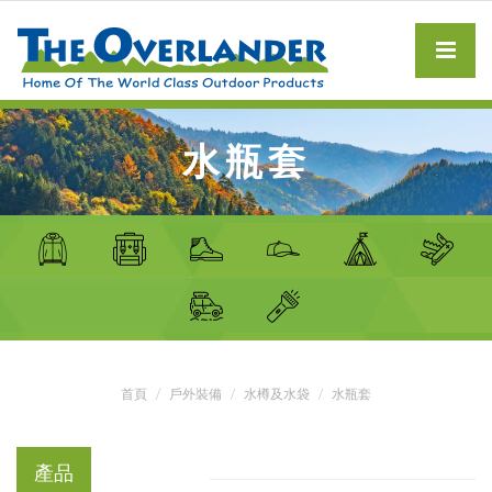
水瓶套
首頁
戶外裝備
水樽及水袋
水瓶套
產品