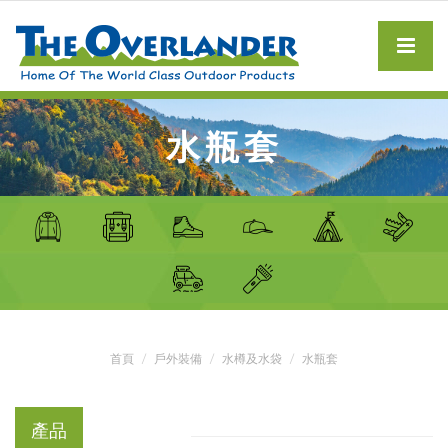
水瓶套
首頁
戶外裝備
水樽及水袋
水瓶套
產品