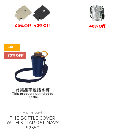
40% Off
40% Off
40% Off
SALE
70%OFF
Highmount
THE BOTTLE COVER
WITH STRAP 0.5L NAVY
92350