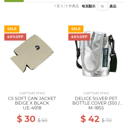
1 至 3 / 3 件產品
每頁顯示
產品
SALE
SALE
40%OFF
40%OFF
CAPTAIN STAG
CAPTAIN STAG
CS SOFT CAN JACKET
DELICE SILVER PET
BEIGE X BLACK
BOTTLE COVER (350 /
500ML COMBINED USE)
UE-4918
M-1855
--
$ 30
$ 42
$ 50
$ 70