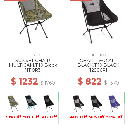
HELINOX
HELINOX
SUNSET CHAIR
CHAIR TWO ALL
MULTICAM/F10 Black
BLACK/F10 BLACK
11110R3
12886R1
$ 1232
$ 822
$ 1760
$ 1370
30% Off
50% Off
30% Off
40% Off
30% Off
50% Off