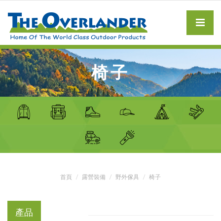
椅子
首頁
露營裝備
野外傢具
椅子
產品