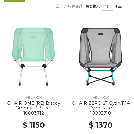
1 至 16 / 28 件產品
每頁顯示
產品
HELINOX
HELINOX
CHAIR ONE (RE) Biscay
CHAIR ZERO LT Cyan/F14
Green/F15 Silver
Cyan Blue
10003712
10003710
$ 1150
$ 1370