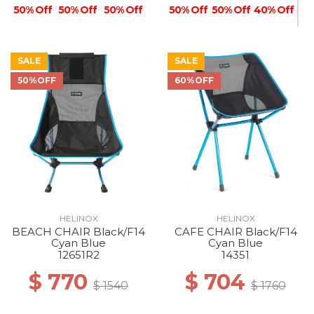
50% Off
50% Off
50% Off
50% Off
50% Off
40% Off
SALE
SALE
50%OFF
60%OFF
40% Off
HELINOX
HELINOX
BEACH CHAIR Black/F14
CAFE CHAIR Black/F14
Cyan Blue
Cyan Blue
12651R2
14351
$ 770
$ 704
$ 1540
$ 1760