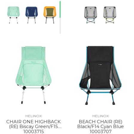
HELINOX
HELINOX
CHAIR ONE HIGHBACK
BEACH CHAIR (RE)
(RE) Biscay Green/F15
Black/F14 Cyan Blue
Silver
10003715
10003707