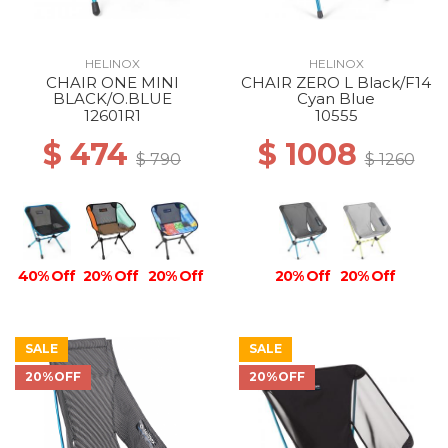
HELINOX
HELINOX
CHAIR ONE MINI
CHAIR ZERO L Black/F14
40% Off
50% Off
BLACK/O.BLUE
Cyan Blue
12601R1
10555
$ 474
$ 1008
$ 790
$ 1260
40% Off
20% Off
20% Off
20% Off
20% Off
SALE
SALE
20%OFF
20%OFF