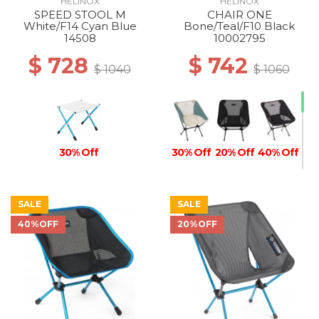
HELINOX
HELINOX
SPEED STOOL M
CHAIR ONE
White/F14 Cyan Blue
Bone/Teal/F10 Black
14508
10002795
$ 728
$ 742
$ 1040
$ 1060
30% Off
30% Off
20% Off
40% Off
SALE
SALE
40%OFF
20%OFF
40% Off
40% Off
40% Off
40% Off
40% Off
40% Off