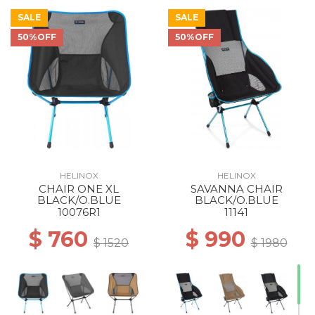
SALE
SALE
50%OFF
50%OFF
30% Off
30% Off
40% Off
40% Off
50% Off
50% Off
40% Off
50% Off
50% Off
50% Off
HELINOX
HELINOX
CHAIR ONE XL
SAVANNA CHAIR
50% Off
BLACK/O.BLUE
BLACK/O.BLUE
10076R1
11141
$ 760
$ 990
$ 1520
$ 1980