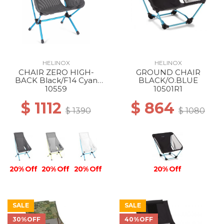
HELINOX
HELINOX
CHAIR ZERO HIGH-
GROUND CHAIR
BACK Black/F14 Cyan
BLACK/O.BLUE
Blue
10559
10501R1
$ 1112
$ 864
$ 1390
$ 1080
20% Off
20% Off
20% Off
20% Off
SALE
SALE
30%OFF
40%OFF