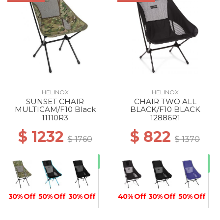
HELINOX
HELINOX
SUNSET CHAIR
CHAIR TWO ALL
MULTICAM/F10 Black
BLACK/F10 BLACK
11110R3
12886R1
$ 1232
$ 822
$ 1760
$ 1370
30% Off
50% Off
30% Off
40% Off
30% Off
50% Off