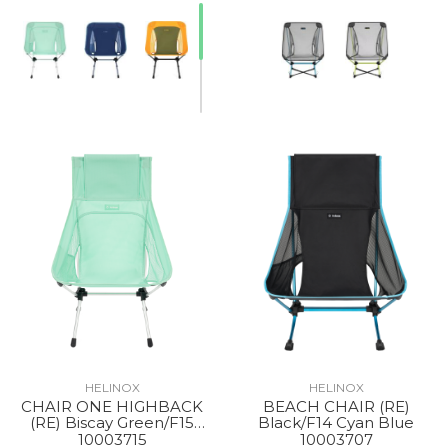
HELINOX
HELINOX
CHAIR ONE HIGHBACK
BEACH CHAIR (RE)
(RE) Biscay Green/F15
Black/F14 Cyan Blue
Silver
10003715
10003707