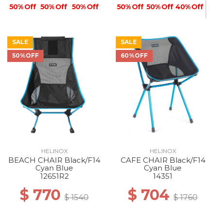
50% Off
50% Off
50% Off
50% Off
50% Off
40% Off
SALE
SALE
50%OFF
60%OFF
40% Off
HELINOX
HELINOX
BEACH CHAIR Black/F14
CAFE CHAIR Black/F14
Cyan Blue
Cyan Blue
12651R2
14351
$ 770
$ 704
$ 1540
$ 1760