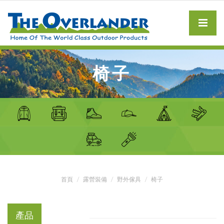
椅子
首頁
露營裝備
野外傢具
椅子
產品