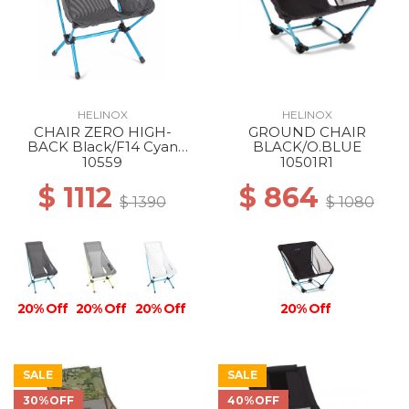
HELINOX
HELINOX
CHAIR ZERO HIGH-
GROUND CHAIR
BACK Black/F14 Cyan
BLACK/O.BLUE
Blue
10559
10501R1
$ 1112
$ 864
$ 1390
$ 1080
20% Off
20% Off
20% Off
20% Off
SALE
SALE
30%OFF
40%OFF