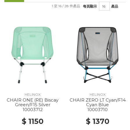
1 至 16 / 28 件產品
每頁顯示
產品
HELINOX
HELINOX
CHAIR ONE (RE) Biscay
CHAIR ZERO LT Cyan/F14
Green/F15 Silver
Cyan Blue
10003712
10003710
$ 1150
$ 1370