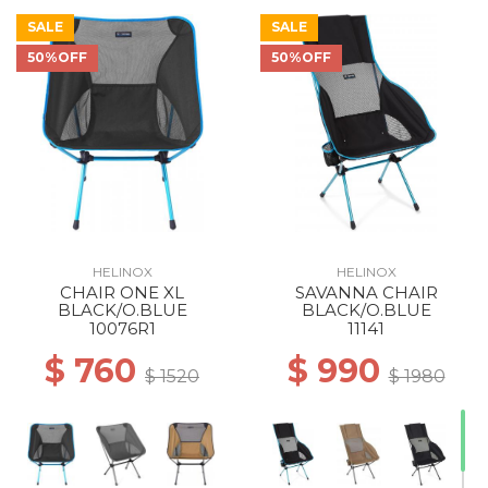
SALE
SALE
50%OFF
50%OFF
30% Off
30% Off
40% Off
40% Off
50% Off
50% Off
40% Off
50% Off
50% Off
50% Off
HELINOX
HELINOX
CHAIR ONE XL
SAVANNA CHAIR
50% Off
BLACK/O.BLUE
BLACK/O.BLUE
10076R1
11141
$ 760
$ 990
$ 1520
$ 1980