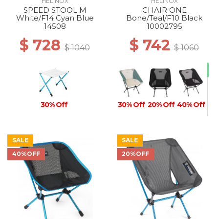
HELINOX
HELINOX
SPEED STOOL M
CHAIR ONE
White/F14 Cyan Blue
Bone/Teal/F10 Black
14508
10002795
$ 728
$ 742
$ 1040
$ 1060
30% Off
30% Off
20% Off
40% Off
SALE
SALE
40%OFF
20%OFF
40% Off
40% Off
40% Off
40% Off
40% Off
40% Off