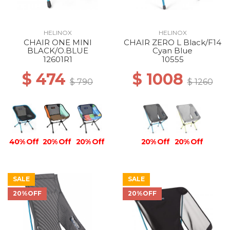
HELINOX
HELINOX
CHAIR ONE MINI
CHAIR ZERO L Black/F14
40% Off
50% Off
BLACK/O.BLUE
Cyan Blue
12601R1
10555
$ 474
$ 1008
$ 790
$ 1260
40% Off
20% Off
20% Off
20% Off
20% Off
SALE
SALE
20%OFF
20%OFF