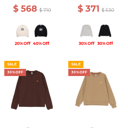
$ 568
$ 371
$ 710
$ 530
20% Off
40% Off
30% Off
30% Off
SALE
SALE
30%OFF
30%OFF