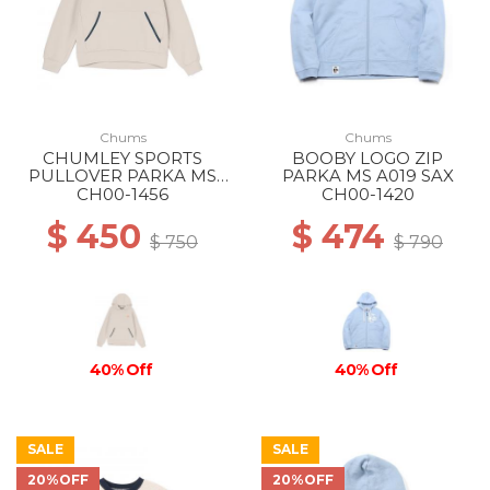
Chums
Chums
CHUMLEY SPORTS
BOOBY LOGO ZIP
PULLOVER PARKA MS
PARKA MS A019 SAX
G020 Lt Gray
CH00-1456
CH00-1420
$ 450
$ 474
$ 750
$ 790
40% Off
40% Off
SALE
SALE
20%OFF
20%OFF