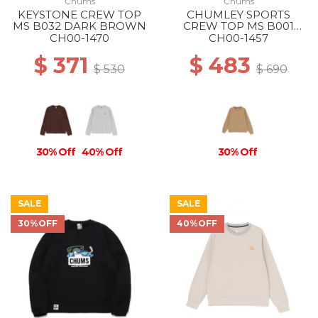
Chums
Chums
KEYSTONE CREW TOP
CHUMLEY SPORTS
MS B032 DARK BROWN
CREW TOP MS B001
BEIGE
CH00-1470
CH00-1457
$ 371
$ 483
$ 530
$ 690
30% Off
40% Off
30% Off
SALE
SALE
30%OFF
40%OFF