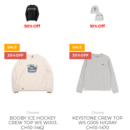
50% Off
10% Off
SALE
SALE
20%OFF
30%OFF
Chums
Chums
BOOBY ICE HOCKEY
KEYSTONE CREW TOP
CREW TOP WS W003
WS G005 H/GRAY
H/NATURAL
CH10-1462
CH10-1470