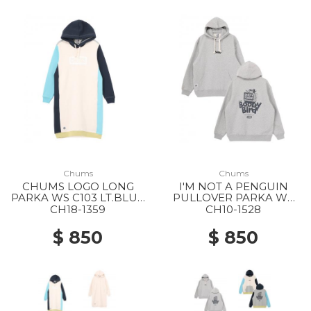
Chums
Chums
CHUMS LOGO LONG
I'M NOT A PENGUIN
PARKA WS C103 LT.BLUE
PULLOVER PARKA WS
CRAZY
G005 H/GRAY
CH18-1359
CH10-1528
$ 850
$ 850