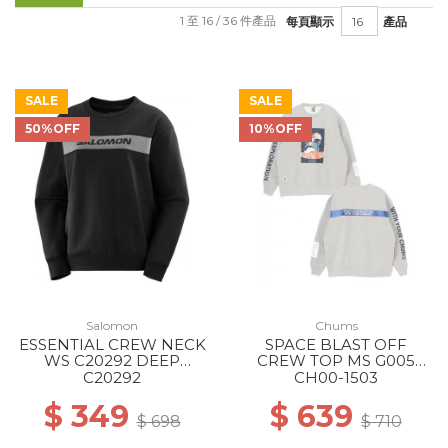
1 至 16 / 36 件產品
每頁顯示
產品
SALE
SALE
50%OFF
10%OFF
Salomon
Chums
ESSENTIAL CREW NECK
SPACE BLAST OFF
WS C20292 DEEP
CREW TOP MS G005
BK/QUIET
H/GRAY
C20292
CH00-1503
SHADTRANSLU
$ 349
$ 639
$ 698
$ 710