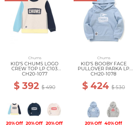
Chums
Chums
KID'S CHUMS LOGO
KID'S BOOBY FACE
CREW TOP LP C103
PULLOVER PARKA LP
LT.BLUE CRAZY
A019 SAX
CH20-1077
CH20-1078
$ 392
$ 424
$ 490
$ 530
20% Off
20% Off
20% Off
20% Off
40% Off