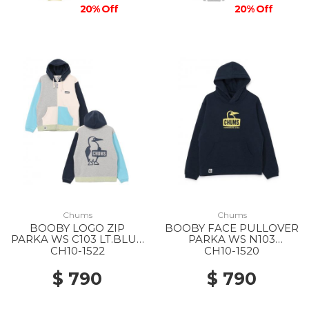
20% Off
20% Off
Chums
Chums
BOOBY LOGO ZIP
BOOBY FACE PULLOVER
PARKA WS C103 LT.BLUE
PARKA WS N103
CRAZY
NAVY/YELLOW
CH10-1522
CH10-1520
$ 790
$ 790