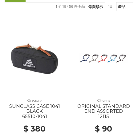
1 至 16 / 56 件產品
每頁顯示
產品
Gregory
Chums
SUNGLASS CASE 1041
ORIGINAL STANDARD
BLACK
END ASSORTED
65510-1041
12115
$ 380
$ 90