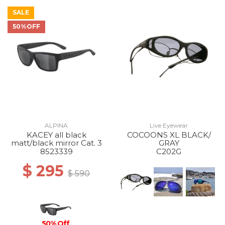
SALE
50%OFF
ALPINA
Live Eyewear
KACEY all black
COCOONS XL BLACK/
matt/black mirror Cat. 3
GRAY
8523339
C202G
$ 295
$ 590
50% Off