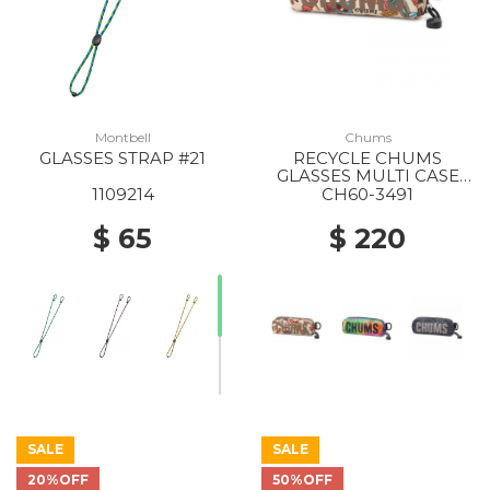
Montbell
Chums
GLASSES STRAP #21
RECYCLE CHUMS
GLASSES MULTI CASE
Z402 CIRCUS
1109214
CH60-3491
$ 65
$ 220
SALE
SALE
20%OFF
50%OFF