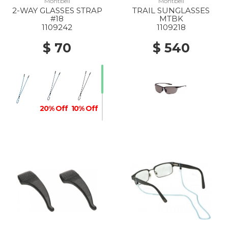
Montbell
Montbell
2-WAY GLASSES STRAP
TRAIL SUNGLASSES
#18
MTBK
1109242
1109218
$ 70
$ 540
20% Off
10% Off
10% Off