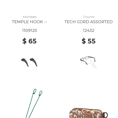
Montbell
Chums
TEMPLE HOOK --
TECH CORD ASSORTED
1109120
12432
$ 65
$ 55