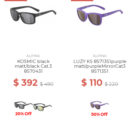
ALPINA
ALPINA
KOSMIC black
LUZY KS 8571351purple
matt/black Cat.3
matt/purpleMirrorCat3
8570431
8571351
$ 392
$ 110
$ 490
$ 220
20% Off
50% Off