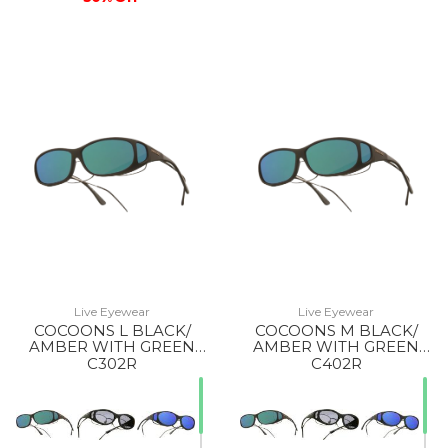
Live Eyewear
Live Eyewear
COCOONS L BLACK/
COCOONS M BLACK/
AMBER WITH GREEN
AMBER WITH GREEN
MIRROR
MIRROR
C302R
C402R