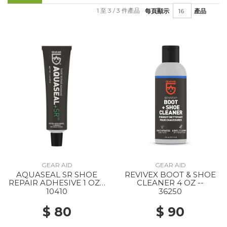
1 至 3 / 3 件產品
每頁顯示
產品
GEAR AID
GEAR AID
AQUASEAL SR SHOE
REVIVEX BOOT & SHOE
REPAIR ADHESIVE 1 OZ -
CLEANER 4 OZ --
-
10410
36250
$ 80
$ 90