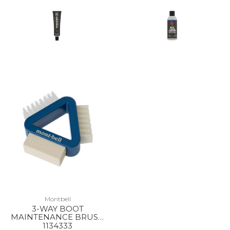
Montbell
3-WAY BOOT
MAINTENANCE BRUSH
BGN
1134333