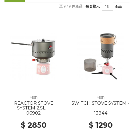
1 至 9 / 9 件產品
每頁顯示
產品
MSR
MSR
REACTOR STOVE
SWITCH STOVE SYSTEM -
SYSTEM 2.5L --
-
06902
13844
$ 2850
$ 1290