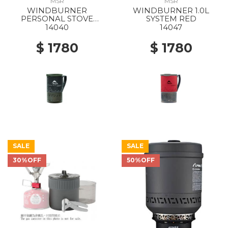
MSR
MSR
WINDBURNER
WINDBURNER 1.0L
PERSONAL STOVE
SYSTEM RED
SYSTEM 1.0L BLACK
14040
14047
$ 1780
$ 1780
SALE
SALE
30%OFF
50%OFF