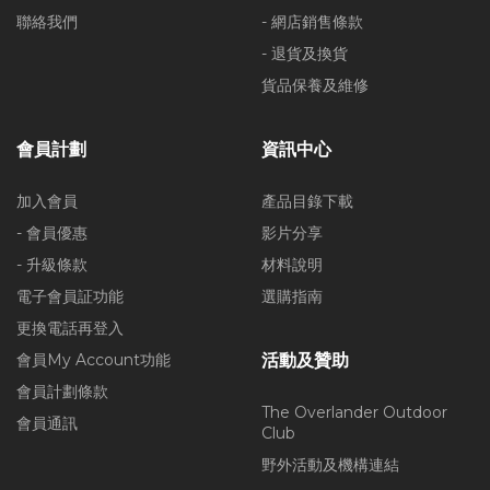
聯絡我們
- 網店銷售條款
- 退貨及換貨
貨品保養及維修
會員計劃
資訊中心
加入會員
產品目錄下載
- 會員優惠
影片分享
- 升級條款
材料說明
電子會員証功能
選購指南
更換電話再登入
會員My Account功能
活動及贊助
會員計劃條款
The Overlander Outdoor
會員通訊
Club
野外活動及機構連結