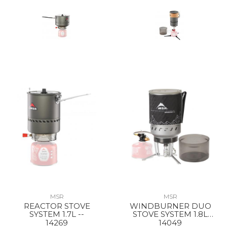
MSR
MSR
REACTOR STOVE
WINDBURNER DUO
SYSTEM 1.7L --
STOVE SYSTEM 1.8L
BLACK
14269
14049