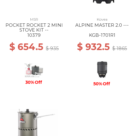
MSR
Kovea
POCKET ROCKET 2 MINI
ALPINE MASTER 2.0 ---
STOVE KIT --
10379
KGB-1701R1
$ 654.5
$ 932.5
$ 935
$ 1865
30% Off
50% Off