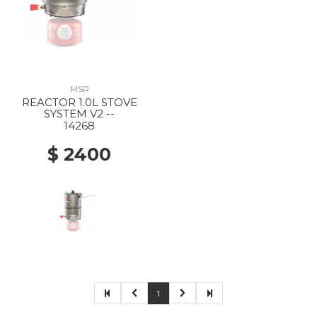
MSR
REACTOR 1.0L STOVE
SYSTEM V2 --
14268
$ 2400
1