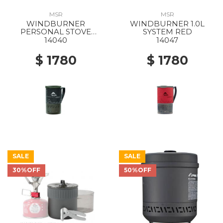
MSR
MSR
WINDBURNER
WINDBURNER 1.0L
PERSONAL STOVE
SYSTEM RED
SYSTEM 1.0L BLACK
14040
14047
$ 1780
$ 1780
SALE
SALE
30%OFF
50%OFF