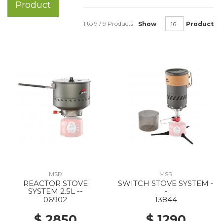
Product
1 to 9 / 9 Products
Show
Product
MSR
MSR
REACTOR STOVE
SWITCH STOVE SYSTEM -
SYSTEM 2.5L --
-
06902
13844
$ 2850
$ 1290