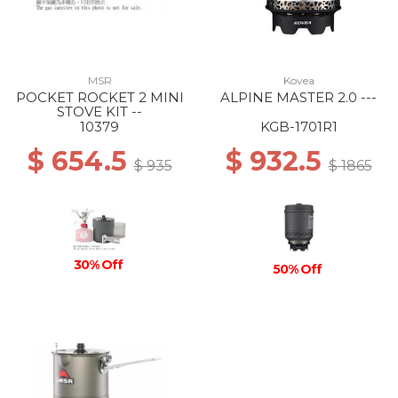
MSR
Kovea
POCKET ROCKET 2 MINI
ALPINE MASTER 2.0 ---
STOVE KIT --
10379
KGB-1701R1
$ 654.5
$ 932.5
$ 935
$ 1865
30% Off
50% Off