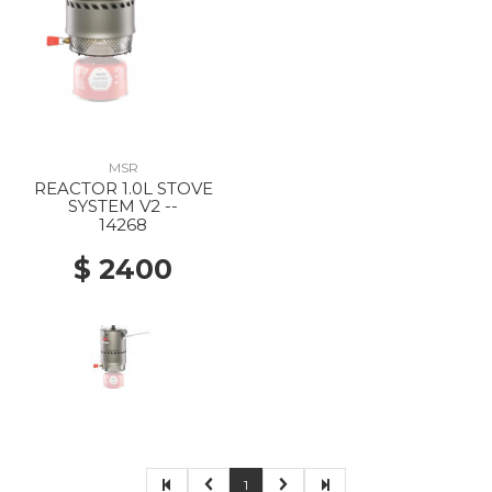
MSR
REACTOR 1.0L STOVE
SYSTEM V2 --
14268
$ 2400
1