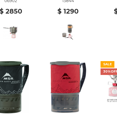
06902
13844
$ 2850
$ 1290
SALE
30%OF