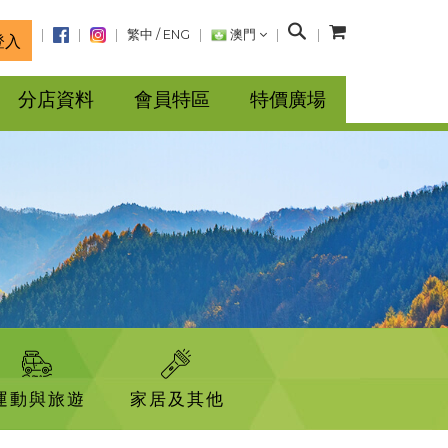
搜
繁中
/
ENG
澳門
登入
尋
分店資料
會員特區
特價廣場
運動與旅遊
家居及其他