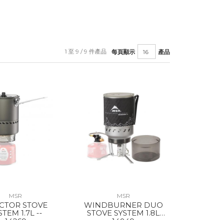
1 至 9 / 9 件產品
每頁顯示
產品
MSR
MSR
CTOR STOVE
WINDBURNER DUO
STEM 1.7L --
STOVE SYSTEM 1.8L