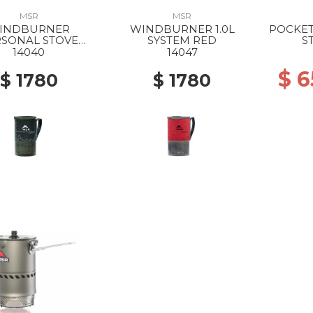
MSR
MSR
INDBURNER
WINDBURNER 1.0L
POCKET
RSONAL STOVE
SYSTEM RED
ST
TEM 1.0L BLACK
14040
14047
$ 
$ 1780
$ 1780