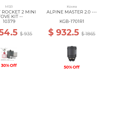
MSR
Kovea
 ROCKET 2 MINI
ALPINE MASTER 2.0 ---
OVE KIT --
10379
KGB-1701R1
654.5
$ 932.5
$ 935
$ 1865
30% Off
50% Off