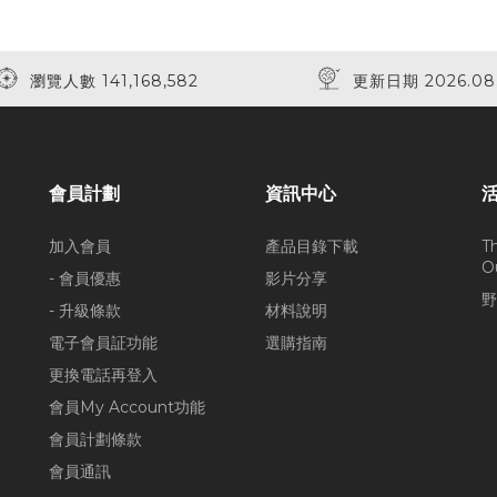
瀏覽人數 141,168,582
更新日期 2026.08
會員計劃
資訊中心
加入會員
產品目錄下載
T
O
- 會員優惠
影片分享
野
- 升級條款
材料說明
電子會員証功能
選購指南
更換電話再登入
會員My Account功能
會員計劃條款
會員通訊