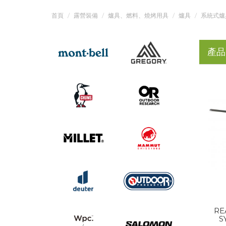
首頁
露營裝備
爐具、燃料、燒烤用具
爐具
系統式爐
產品
RE
S