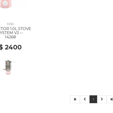
MSR
TOR 1.0L STOVE
YSTEM V2 --
14268
$ 2400
1