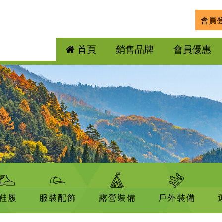
會員
首頁
銷售品牌
會員優惠
鞋履
服裝配飾
露營裝備
戶外裝備