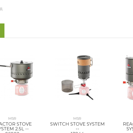
具
MSR
MSR
ACTOR STOVE
SWITCH STOVE SYSTEM
REA
YSTEM 2.5L --
--
SY