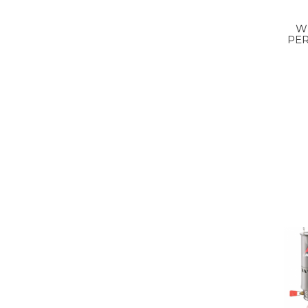
W
PE
SYS