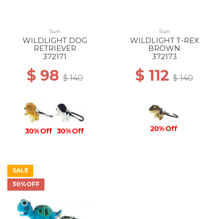
Sun
Sun
WILDLIGHT DOG
WILDLIGHT T-REX
RETRIEVER
BROWN
372171
372173
$ 98
$ 112
$ 140
$ 140
20% Off
30% Off
30% Off
SALE
30%OFF