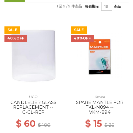
1 至 9 / 9 件產品
每頁顯示
產品
SALE
SALE
40%OFF
40%OFF
UCO
Kovea
CANDLELIER GLASS
SPARE MANTLE FOR
REPLACEMENT --
TKL-N894 --
C-GL-REP
VKM-894
$ 60
$ 15
$ 100
$ 25