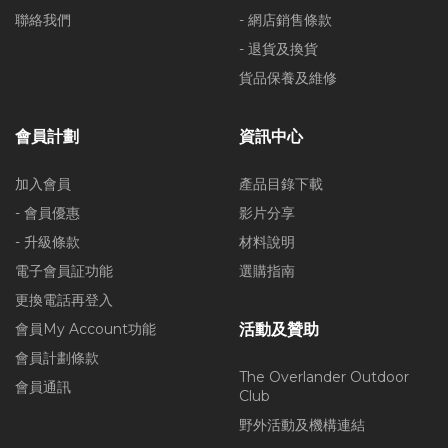
聯絡我們
- 網店銷售條款
- 退貨及換貨
貨品保養及維修
會員計劃
資訊中心
加入會員
產品目錄下載
- 會員優惠
影片分享
- 升級條款
材料說明
電子會員証功能
選購指南
更換電話再登入
會員My Account功能
活動及贊助
會員計劃條款
The Overlander Outdoor
會員通訊
Club
野外活動及機構連結