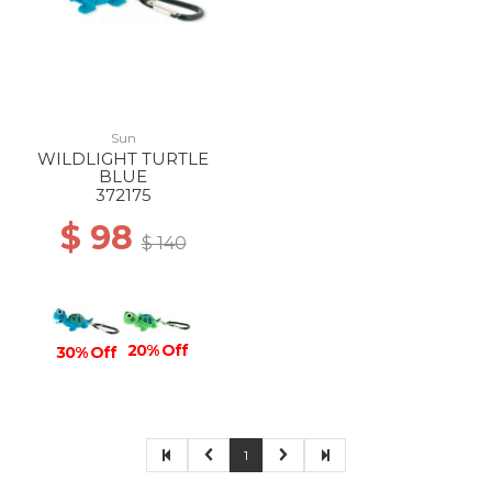
Sun
WILDLIGHT TURTLE
BLUE
372175
$ 98
$ 140
20% Off
30% Off
1