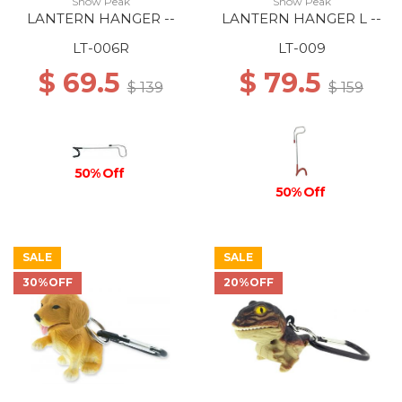
Snow Peak
Snow Peak
LANTERN HANGER --
LANTERN HANGER L --
LT-006R
LT-009
$ 69.5
$ 79.5
$ 139
$ 159
50% Off
50% Off
SALE
SALE
30%OFF
20%OFF