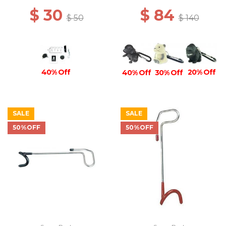
$ 30
$ 84
$ 50
$ 140
20% Off
40% Off
40% Off
30% Off
SALE
SALE
50%OFF
50%OFF