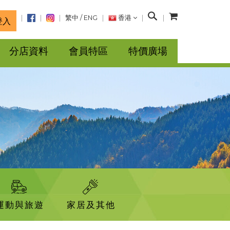
搜
繁中
/
ENG
香港
登入
尋
分店資料
會員特區
特價廣場
運動與旅遊
家居及其他