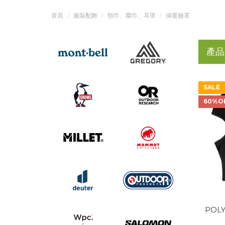
首頁
服裝配飾
頸巾、圍巾、耳罩
保暖臉罩
產品
SALE
60%O
POLY