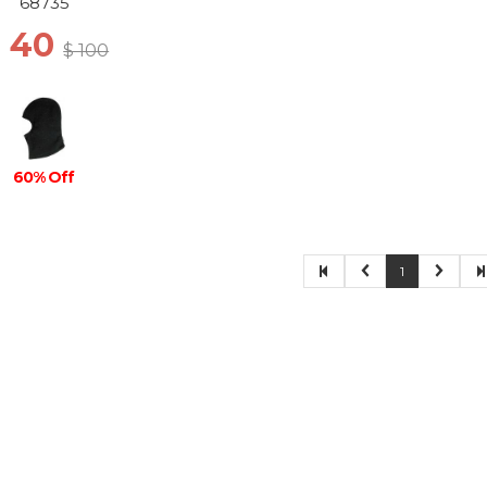
68735
$ 40
$ 100
60% Off
1