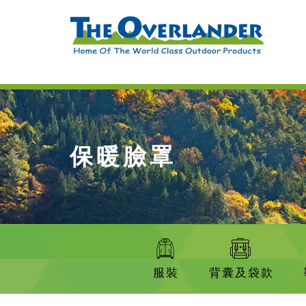
保暖臉罩
服裝
背囊及袋款