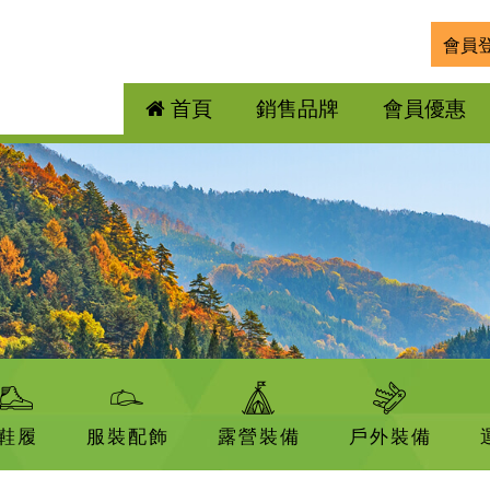
會員
首頁
銷售品牌
會員優惠
鞋履
服裝配飾
露營裝備
戶外裝備