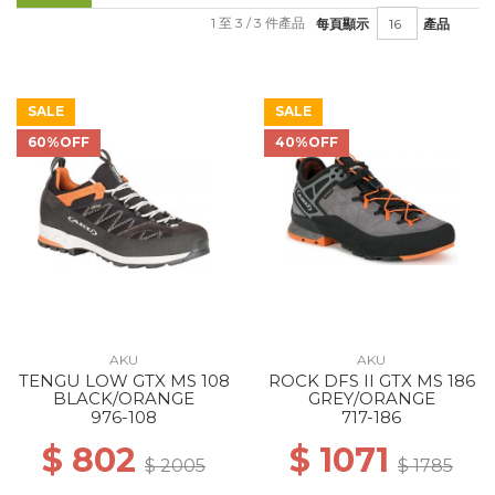
1 至 3 / 3 件產品
每頁顯示
產品
SALE
SALE
60%OFF
40%OFF
AKU
AKU
TENGU LOW GTX MS 108
ROCK DFS II GTX MS 186
BLACK/ORANGE
GREY/ORANGE
976-108
717-186
$ 802
$ 1071
$ 2005
$ 1785