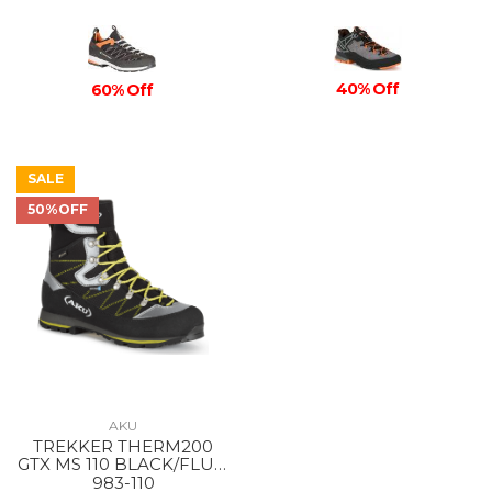
40% Off
60% Off
SALE
50%OFF
AKU
TREKKER THERM200
GTX MS 110 BLACK/FLUO
GREEN
983-110