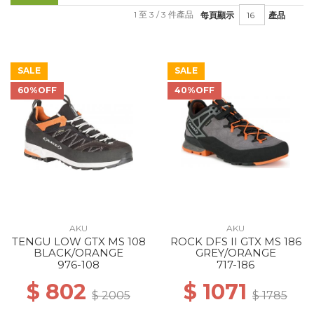
1 至 3 / 3 件產品
每頁顯示
產品
SALE
SALE
60%OFF
40%OFF
AKU
AKU
TENGU LOW GTX MS 108
ROCK DFS II GTX MS 186
BLACK/ORANGE
GREY/ORANGE
976-108
717-186
$ 802
$ 1071
$ 2005
$ 1785