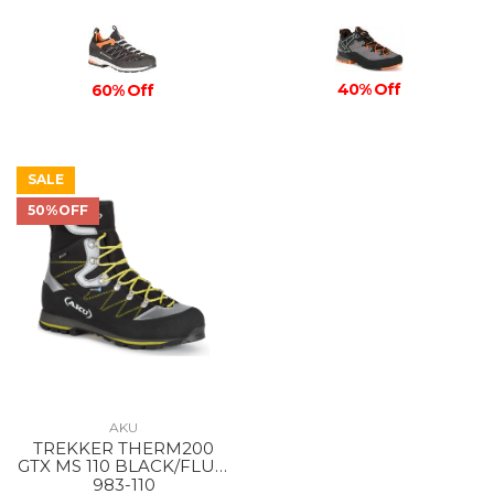
40% Off
60% Off
SALE
50%OFF
AKU
TREKKER THERM200
GTX MS 110 BLACK/FLUO
GREEN
983-110