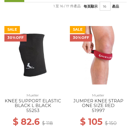
1 至 16 / 17 件產品
每頁顯示
產品
SALE
SALE
30%OFF
30%OFF
Mueller
Mueller
KNEE SUPPORT ELASTIC
JUMPER KNEE STRAP
BLACK L BLACK
ONE SIZE RED
55253
51997
$ 82.6
$ 105
$ 118
$ 150