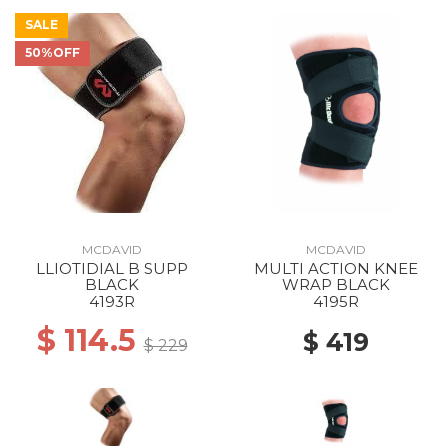
SALE
50%OFF
MCDAVID
MCDAVID
LLIOTIDIAL B SUPP
MULTI ACTION KNEE
BLACK
WRAP BLACK
4193R
4195R
$ 114.5
$ 419
$ 229