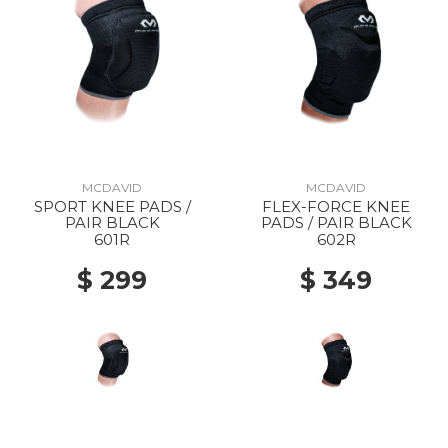
MCDAVID
MCDAVID
SPORT KNEE PADS /
FLEX-FORCE KNEE
PAIR BLACK
PADS / PAIR BLACK
601R
602R
$ 299
$ 349