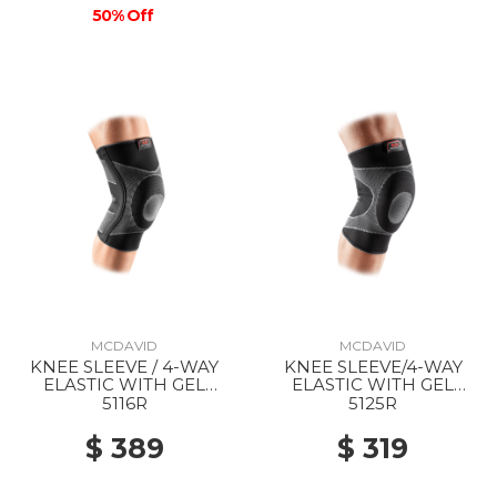
50% Off
MCDAVID
MCDAVID
KNEE SLEEVE / 4-WAY
KNEE SLEEVE/4-WAY
ELASTIC WITH GEL
ELASTIC WITH GEL
BUTTRESS AND STAYS
BUTTRESS BLACK
5116R
5125R
BLACK
$ 389
$ 319