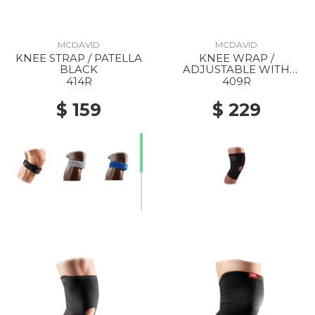
MCDAVID
MCDAVID
KNEE STRAP / PATELLA
KNEE WRAP /
BLACK
ADJUSTABLE WITH
OPEN PATELLA BLACK
414R
409R
$ 159
$ 229