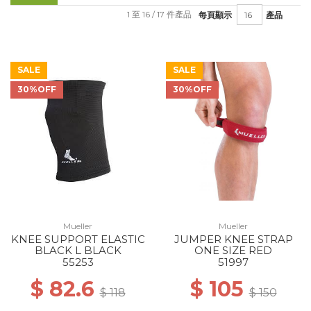
1 至 16 / 17 件產品
每頁顯示
產品
SALE
SALE
30%OFF
30%OFF
Mueller
Mueller
KNEE SUPPORT ELASTIC
JUMPER KNEE STRAP
BLACK L BLACK
ONE SIZE RED
55253
51997
$ 82.6
$ 105
$ 118
$ 150