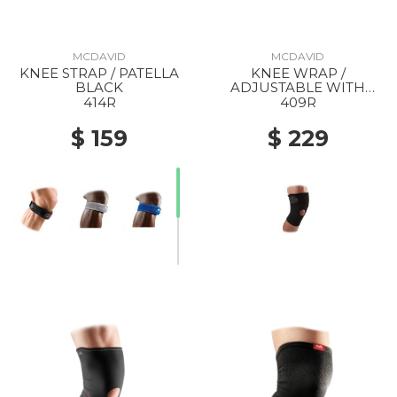
MCDAVID
MCDAVID
KNEE STRAP / PATELLA
KNEE WRAP /
BLACK
ADJUSTABLE WITH
OPEN PATELLA BLACK
414R
409R
$ 159
$ 229