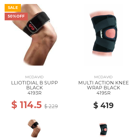
SALE
50%OFF
MCDAVID
MCDAVID
LLIOTIDIAL B SUPP
MULTI ACTION KNEE
BLACK
WRAP BLACK
4193R
4195R
$ 114.5
$ 419
$ 229