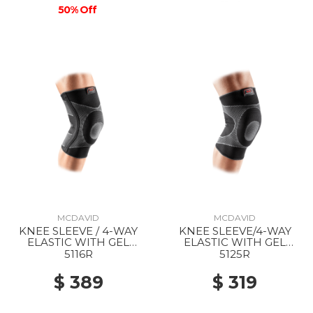
50% Off
MCDAVID
MCDAVID
KNEE SLEEVE / 4-WAY
KNEE SLEEVE/4-WAY
ELASTIC WITH GEL
ELASTIC WITH GEL
BUTTRESS AND STAYS
BUTTRESS BLACK
5116R
5125R
BLACK
$ 389
$ 319