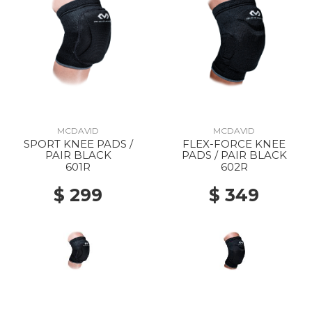
MCDAVID
MCDAVID
SPORT KNEE PADS /
FLEX-FORCE KNEE
PAIR BLACK
PADS / PAIR BLACK
601R
602R
$ 299
$ 349