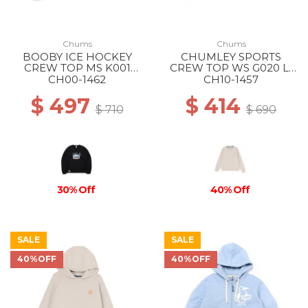
Chums
Chums
BOOBY ICE HOCKEY
CHUMLEY SPORTS
CREW TOP MS K001
CREW TOP WS G020 Lt
BLACK
Gray
CH00-1462
CH10-1457
$ 497
$ 414
$ 710
$ 690
30% Off
40% Off
SALE
SALE
40%OFF
40%OFF