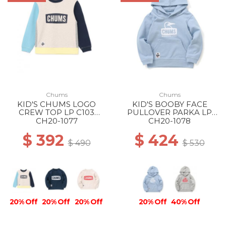
Chums
Chums
KID'S CHUMS LOGO
KID'S BOOBY FACE
CREW TOP LP C103
PULLOVER PARKA LP
LT.BLUE CRAZY
A019 SAX
CH20-1077
CH20-1078
$ 392
$ 424
$ 490
$ 530
20% Off
20% Off
20% Off
20% Off
40% Off