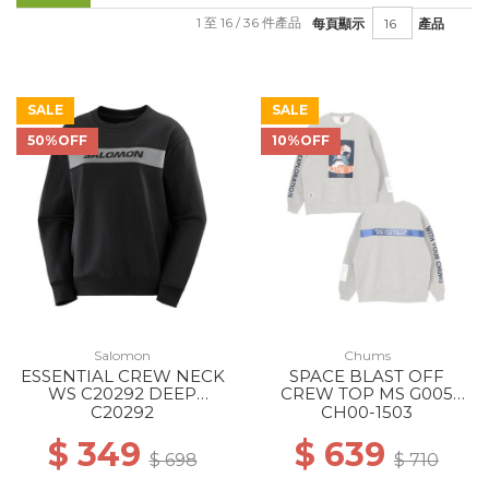
1 至 16 / 36 件產品
每頁顯示
產品
SALE
SALE
50%OFF
10%OFF
Salomon
Chums
ESSENTIAL CREW NECK
SPACE BLAST OFF
WS C20292 DEEP
CREW TOP MS G005
BK/QUIET
H/GRAY
C20292
CH00-1503
SHADTRANSLU
$ 349
$ 639
$ 698
$ 710