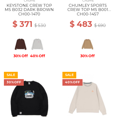
Chums
Chums
KEYSTONE CREW TOP
CHUMLEY SPORTS
MS B032 DARK BROWN
CREW TOP MS B001
BEIGE
CH00-1470
CH00-1457
$ 371
$ 483
$ 530
$ 690
30% Off
40% Off
30% Off
SALE
SALE
30%OFF
40%OFF