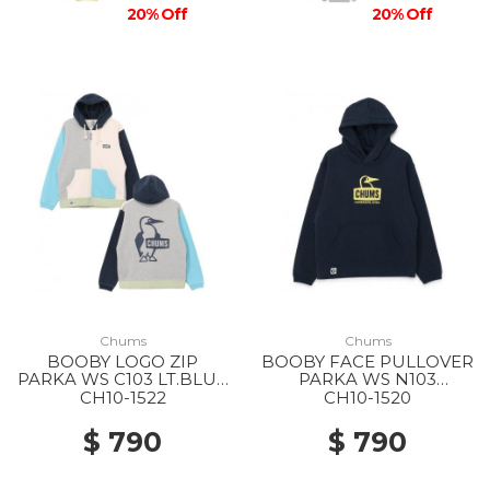
20% Off
20% Off
Chums
Chums
BOOBY LOGO ZIP
BOOBY FACE PULLOVER
PARKA WS C103 LT.BLUE
PARKA WS N103
CRAZY
NAVY/YELLOW
CH10-1522
CH10-1520
$ 790
$ 790