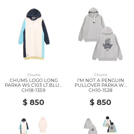
Chums
Chums
CHUMS LOGO LONG
I'M NOT A PENGUIN
PARKA WS C103 LT.BLUE
PULLOVER PARKA WS
CRAZY
G005 H/GRAY
CH18-1359
CH10-1528
$ 850
$ 850