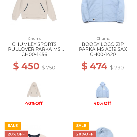
Chums
Chums
CHUMLEY SPORTS
BOOBY LOGO ZIP
PULLOVER PARKA MS
PARKA MS A019 SAX
G020 Lt Gray
CH00-1456
CH00-1420
$ 450
$ 474
$ 750
$ 790
40% Off
40% Off
SALE
SALE
20%OFF
20%OFF