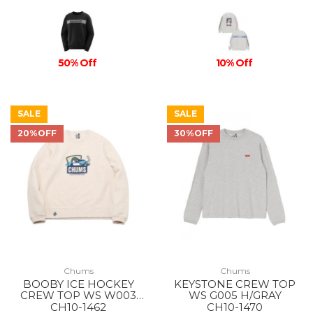
50% Off
10% Off
SALE
SALE
20%OFF
30%OFF
Chums
Chums
BOOBY ICE HOCKEY
KEYSTONE CREW TOP
CREW TOP WS W003
WS G005 H/GRAY
H/NATURAL
CH10-1462
CH10-1470