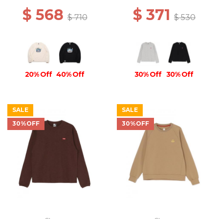
$ 568
$ 371
$ 710
$ 530
20% Off
40% Off
30% Off
30% Off
SALE
SALE
30%OFF
30%OFF