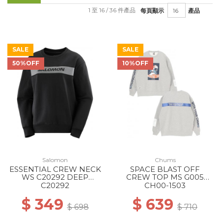
1 至 16 / 36 件產品
每頁顯示
產品
SALE
SALE
50%OFF
10%OFF
Salomon
Chums
ESSENTIAL CREW NECK
SPACE BLAST OFF
WS C20292 DEEP
CREW TOP MS G005
BK/QUIET
H/GRAY
C20292
CH00-1503
SHADTRANSLU
$ 349
$ 639
$ 698
$ 710