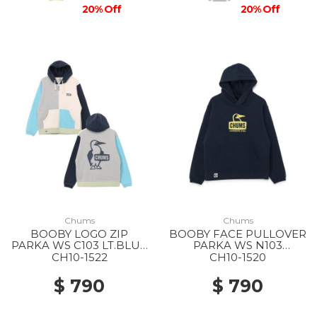
20% Off
20% Off
Chums
Chums
BOOBY LOGO ZIP
BOOBY FACE PULLOVER
PARKA WS C103 LT.BLUE
PARKA WS N103
CRAZY
NAVY/YELLOW
CH10-1522
CH10-1520
$ 790
$ 790