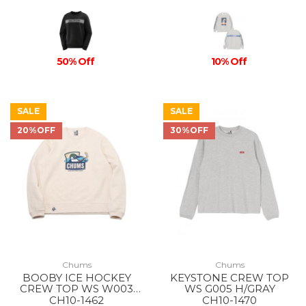
50% Off
10% Off
SALE
SALE
20%OFF
30%OFF
Chums
Chums
BOOBY ICE HOCKEY
KEYSTONE CREW TOP
CREW TOP WS W003
WS G005 H/GRAY
H/NATURAL
CH10-1462
CH10-1470