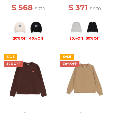
$ 568
$ 371
$ 710
$ 530
20% Off
40% Off
30% Off
30% Off
SALE
SALE
30%OFF
30%OFF