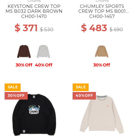
Chums
Chums
KEYSTONE CREW TOP
CHUMLEY SPORTS
MS B032 DARK BROWN
CREW TOP MS B001
BEIGE
CH00-1470
CH00-1457
$ 371
$ 483
$ 530
$ 690
30% Off
40% Off
30% Off
SALE
SALE
30%OFF
40%OFF