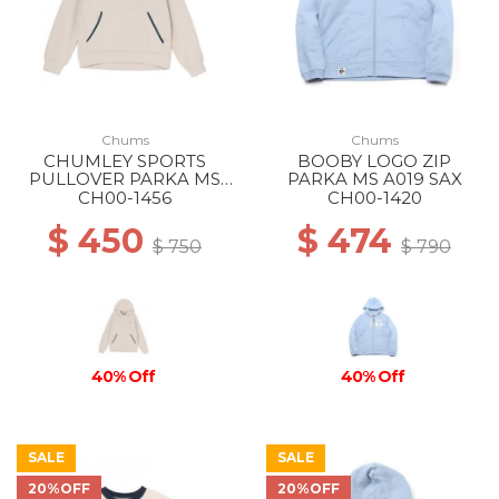
Chums
Chums
CHUMLEY SPORTS
BOOBY LOGO ZIP
PULLOVER PARKA MS
PARKA MS A019 SAX
G020 Lt Gray
CH00-1456
CH00-1420
$ 450
$ 474
$ 750
$ 790
40% Off
40% Off
SALE
SALE
20%OFF
20%OFF