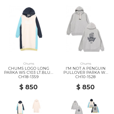
Chums
Chums
CHUMS LOGO LONG
I'M NOT A PENGUIN
PARKA WS C103 LT.BLUE
PULLOVER PARKA WS
CRAZY
G005 H/GRAY
CH18-1359
CH10-1528
$ 850
$ 850