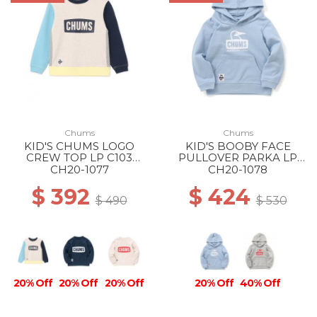
Chums
Chums
KID'S CHUMS LOGO
KID'S BOOBY FACE
CREW TOP LP C103
PULLOVER PARKA LP
LT.BLUE CRAZY
A019 SAX
CH20-1077
CH20-1078
$ 392
$ 424
$ 490
$ 530
20% Off
20% Off
20% Off
20% Off
40% Off