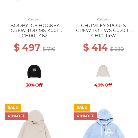
Chums
Chums
BOOBY ICE HOCKEY
CHUMLEY SPORTS
CREW TOP MS K001
CREW TOP WS G020 Lt
BLACK
Gray
CH00-1462
CH10-1457
$ 497
$ 414
$ 710
$ 690
30% Off
40% Off
SALE
SALE
40%OFF
40%OFF