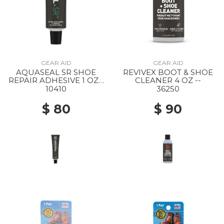
GEAR AID
GEAR AID
AQUASEAL SR SHOE
REVIVEX BOOT & SHOE
REPAIR ADHESIVE 1 OZ -
CLEANER 4 OZ --
-
10410
36250
$ 80
$ 90