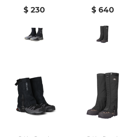
$ 230
$ 640