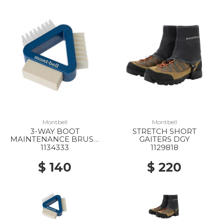
Montbell
Montbell
3-WAY BOOT
STRETCH SHORT
MAINTENANCE BRUSH
GAITERS DGY
BGN
1134333
1129818
$ 140
$ 220