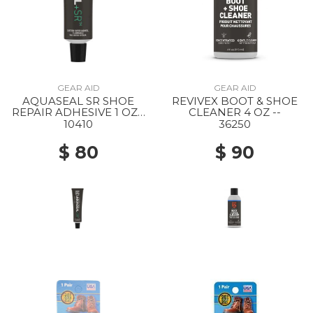
GEAR AID
GEAR AID
AQUASEAL SR SHOE
REVIVEX BOOT & SHOE
REPAIR ADHESIVE 1 OZ -
CLEANER 4 OZ --
-
10410
36250
$ 80
$ 90