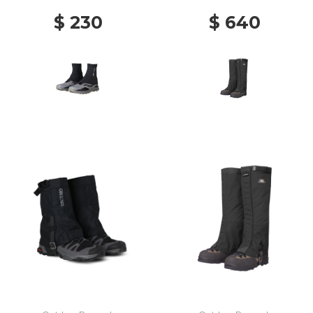
$ 230
$ 640