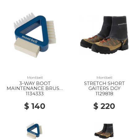
Montbell
Montbell
3-WAY BOOT
STRETCH SHORT
MAINTENANCE BRUSH
GAITERS DGY
BGN
1134333
1129818
$ 140
$ 220